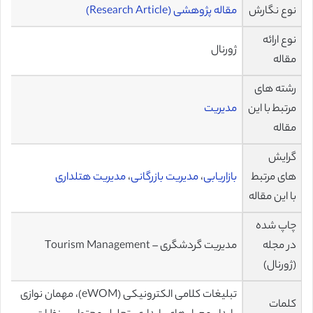
نوع نگارش
مقاله پژوهشی (Research Article)
نوع ارائه
ژورنال
مقاله
رشته های
مرتبط با این
مدیریت
مقاله
گرایش
های مرتبط
بازاریابی
،
مدیریت بازرگانی
،
مدیریت هتلداری
با این مقاله
چاپ شده
در مجله
مدیریت گردشگری – Tourism Management
(ژورنال)
تبلیغات کلامی الکترونیکی (eWOM)، مهمان نوازی
کلمات