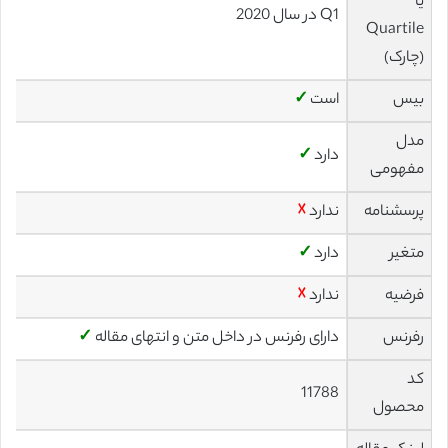
یا
Q1 در سال 2020
Quartile
(چارک)
بیس
است
✓
مدل
دارد
✓
مفهومی
پرسشنامه
ندارد
☓
متغیر
دارد
✓
فرضیه
ندارد
☓
رفرنس
دارای رفرنس در داخل متن و انتهای مقاله
✓
کد
11788
محصول