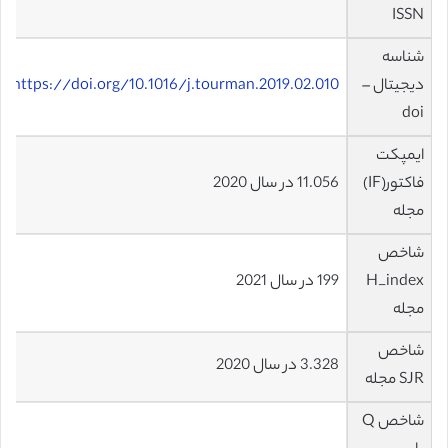
ISSN
شناسه
دیجیتال –
https://doi.org/10.1016/j.tourman.2019.02.010
doi
ایمپکت
فاکتور(IF)
11.056 در سال 2020
مجله
شاخص
H_index
199 در سال 2021
مجله
شاخص
3.328 در سال 2020
SJR مجله
شاخص Q