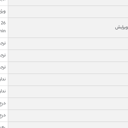
ویژه
ویرایش
nin
ترج
ترج
ترج
ندار
ندار
درج
درج
به 