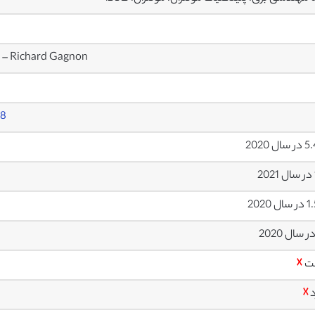
 – Richard Gagnon
48
ل 2020
 2020
ت
☓
د
☓