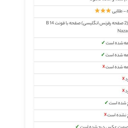
 – طلایی
26 (2 صفحه رفرنس انگلیسی) صفحه با فونت 14 B
Naza
مه شده است
✓
مه شده است
✓
مه شده است
☓
د
☓
د
☓
 شده است
✓
 نشده است
☓
صورت عکس درج شده است
✓