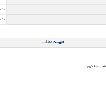
به 
به 
فهرست مطالب