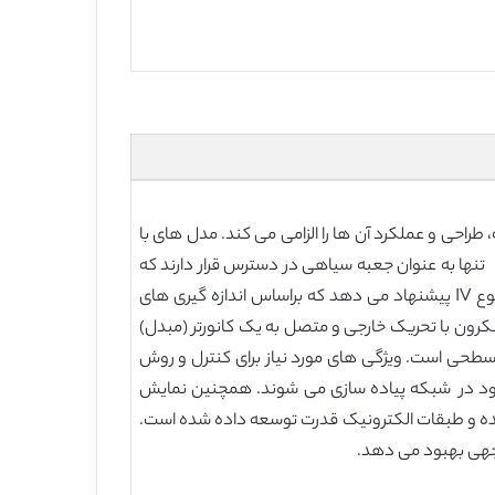
طراحی و عملکرد آن ها را الزامی می کند. مدل های با
یت بالا برای این مطالعات ضروری هستند. به طور معمول مدل های توربین بادی دارای ویژگی میدان الکترومغناطیسی(EMT) تنها به عنوان جعبه سیاهی در دسترس قرار دارند که
مانعی برای تحلیل و تحقیق هستند. این مقاله برای غلبه بر این مشکل مدل عمومی از نوع EMT را برای سیستم توربین بادی از نوع IV پیشنهاد می دهد که براساس اندازه گیری های
سنکرون با تحریک خارجی و متصل به یک کانورتر (مبدل)
لسه، یک طبقه تقویت کننده dc-dc و یک مبدل منبع ولتاژ دو سطحی است. ویژگی های مورد نیاز برای کنترل و روش
جود در شبکه پیاده سازی می شوند. همچنین نمایش
نظر گرفته شده و طبقات الکترونیک قدرت توسعه داده شده است.
توجهی بهبود می دهد.