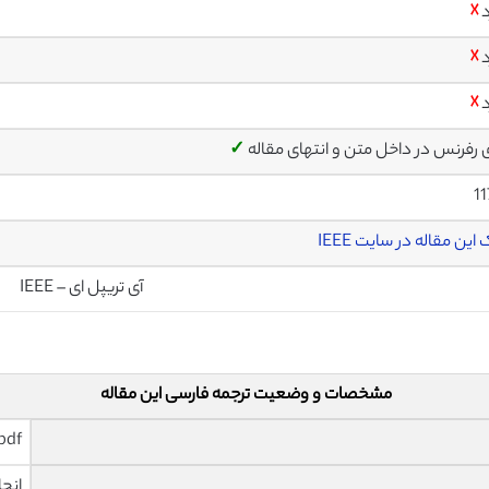
د
☓
د
☓
د
☓
ی رفرنس در داخل متن و انتهای مقاله
✓
1
این مقاله در سایت IEEE
آی تریپل ای – IEEE
مشخصات و وضعیت ترجمه فارسی این مقاله
pdf و ورد تایپ شده با قابلیت وی
انجا