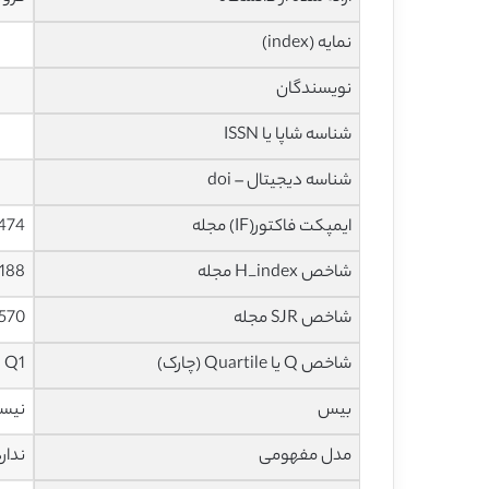
نمایه (index)
نویسندگان
شناسه شاپا یا ISSN
شناسه دیجیتال – doi
ایمپکت فاکتور(IF) مجله
5.474 در سا
شاخص H_index مجله
188 در سال 2021
شاخص SJR مجله
1.570 در سال
شاخص Q یا Quartile (چارک)
Q1 در سال 2020
بیس
نیس
مدل مفهومی
ندار