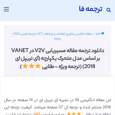
ترجمه فا
جستجو برای
منو
خانه
/
مقاله انگلیسی فناوری اطلاعات و ارتباطات ICT با ترجمه فارسی 2022 -
2023
دانلود ترجمه مقاله مسیریابی V2V در VANET
بر اساس مدل متحرک یکپارچه (آی تریپل ای
2018) (ترجمه ویژه – طلایی
)
این مقاله انگلیسی ISI در نشریه آی تریپل ای در 14 صفحه در سال
2018 منتشر شده و ترجمه آن 37 صفحه میباشد. کیفیت ترجمه این
مقاله ویژه – طلایی
بوده و به صورت
کامل
ترجمه شده است.