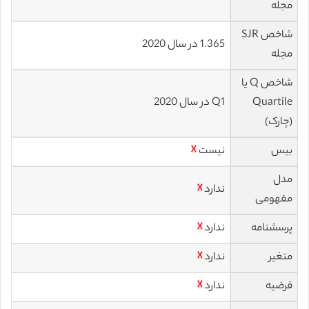
مجله
شاخص SJR
1.365 در سال 2020
مجله
شاخص Q یا
Quartile
Q1 در سال 2020
(چارک)
بیس
نیست
☓
مدل
ندارد
☓
مفهومی
پرسشنامه
ندارد
☓
متغیر
ندارد
☓
فرضیه
ندارد
☓