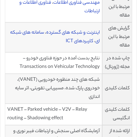
مهندسی فناوری اطلاعات
،
فناوری اطلاعات و
مرتبط با این
ارتباطات
مقاله
گرایش های
اینترنت و شبکه های گسترده
،
سامانه های شبکه
مرتبط با این
ای
،
کاربردهای ICT
مقاله
چاپ شده در
نتایج بدست آمده در حوزه فناوری خودرو –
مجله (ژورنال)
Transactions on Vehicular Technology
شبکه های چند منظوره خودرویی (VANET)،
کلمات کلیدی
خودروی پارک شده، مسیریابی تقویتی، اثر سایه
اندازی
کلمات کلیدی
VANET – Parked vehicle – V2V – Relay
انگلیسی
routing – Shadowing effect
ارائه شده از
آزمایشگاه اصلی سنجش و ارتباطات فیبر نوری و