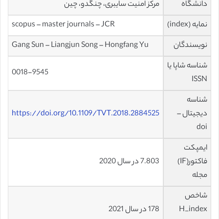
دانشگاه
مرکز امنیت سایبری، چنگدو، چین
نمایه (index)
scopus – master journals – JCR
نویسندگان
Gang Sun – Liangjun Song – Hongfang Yu
شناسه شاپا یا
0018-9545
ISSN
شناسه
دیجیتال –
https://doi.org/10.1109/TVT.2018.2884525
doi
ایمپکت
فاکتور(IF)
7.803 در سال 2020
مجله
شاخص
H_index
178 در سال 2021