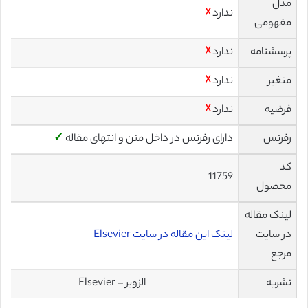
مدل
ندارد
☓
مفهومی
پرسشنامه
ندارد
☓
متغیر
ندارد
☓
فرضیه
ندارد
☓
رفرنس
دارای رفرنس در داخل متن و انتهای مقاله
✓
کد
11759
محصول
لینک مقاله
در سایت
لینک این مقاله در سایت Elsevier
مرجع
نشریه
الزویر – Elsevier