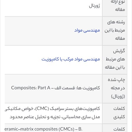
نوع ارائه
ژورنال
مقاله
رشته های
مرتبط با این
مهندسی مواد
مقاله
گرایش
های مرتبط
مهندسی مواد مرکب یا کامپوزیت
با این مقاله
چاپ شده
در مجله
کامپوزیت ها: قسمت الف – Composites: Part A
(ژورنال)
کلمات
کامپوزیت‌های بستر سرامیک (CMC)، خواص مکانیکی،
کلیدی
مدل سازی محاسباتی، تجزیه و تحلیل عناصر محدود
کلمات
. Ceramic–matrix composites (CMCs) – B.