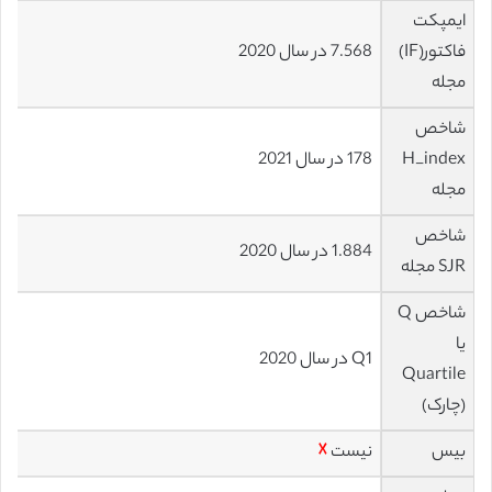
ایمپکت
فاکتور(IF)
7.568 در سال 2020
مجله
شاخص
H_index
178 در سال 2021
مجله
شاخص
1.884 در سال 2020
SJR مجله
شاخص Q
یا
Q1 در سال 2020
Quartile
(چارک)
بیس
نیست
☓