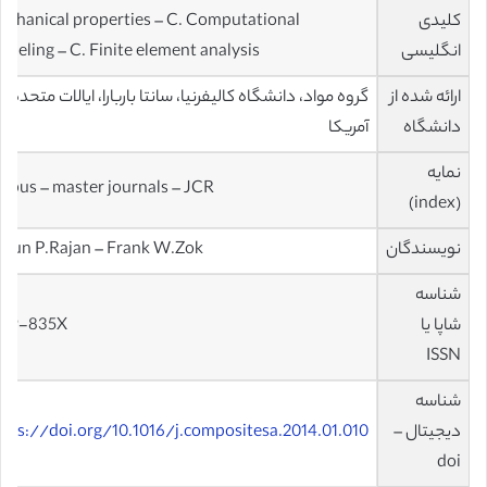
کلیدی
echanical properties – C. Computational
انگلیسی
deling – C. Finite element analysis
ارائه شده از
گروه مواد، دانشگاه کالیفرنیا، سانتا باربارا، ایالات متحده
دانشگاه
آمریکا
نمایه
opus – master journals – JCR
(index)
نویسندگان
arun P.Rajan – Frank W.Zok
شناسه
شاپا یا
359-835X
ISSN
شناسه
دیجیتال –
ttps://doi.org/10.1016/j.compositesa.2014.01.010
doi