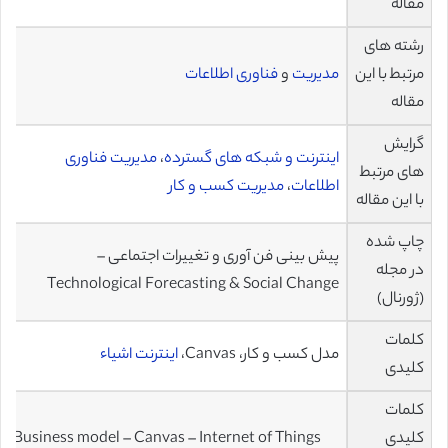
مقاله
رشته های
مرتبط با این
مدیریت
و
فناوری اطلاعات
مقاله
گرایش
اینترنت و شبکه های گسترده
،
مدیریت فناوری
های مرتبط
اطلاعات
،
مدیریت کسب و کار
با این مقاله
چاپ شده
پیش بینی فن آوری و تغییرات اجتماعی –
در مجله
Technological Forecasting & Social Change
(ژورنال)
کلمات
مدل کسب و کار، Canvas،
اینترنت اشیاء
کلیدی
کلمات
کلیدی
Business model – Canvas – Internet of Things