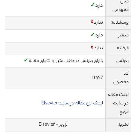
مدل
دارد
✓
مفهومی
پرسشنامه
ندارد
☓
متغیر
دارد
✓
فرضیه
ندارد
☓
رفرنس
دارای رفرنس در داخل متن و انتهای مقاله
✓
کد
11697
محصول
لینک مقاله
در سایت
لینک این مقاله در سایت Elsevier
مرجع
نشریه
الزویر – Elsevier