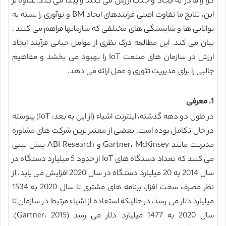
گرا را قادر به ایجاد و جذب ارزش می کنند را پیدا می کند. علاوه بر
این، نتایج ما تفاوت اصلی فرایندهای ایجاد BM و نوآوری را بسته به
توانایی ها و شایستگی های مختلفی که سازمانها فراهم می کنند ،
بیان می کند. این مطالعه درک نظری از عوامل حیاتی فرآیند ایجاد
ارزش در سازمان های صنعت IoT را بهبود می بخشد و مفاهیم
جالبی را برای مدیریت تئوری و عمل ارائه می دهد.
1. معرفی
در طول دو دهه گذشته، اینترنت اشیاء (از این به بعد: IoT) پیوسته
در حال تکامل بوده است. بعضی از معتبر ترین شرکت های مشاوره
مدیریت مانند Gartner، McKinsey و ABI Research پیش بینی
می کنند که تعداد دستگاه های IoT از حدود 5 میلیارد دستگاه در
سال 2014 به 20 میلیارد دستگاه در سال 2020 افزایش می یابد. از
نظر مصرف سخت افزار، برنامه های مشتری تا سال 2020 به 1534
میلیارد دلار می رسد، در حالیکه استفاده از اشیاء مرتبط در سازمان تا
سال 2020 به 1477 میلیارد دلار می رسد (Gartner، 2015).