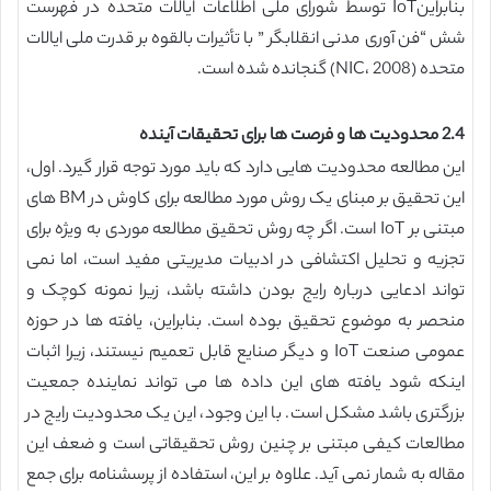
بنابراینIoT توسط شورای ملی اطلاعات ایالات متحده در فهرست
شش “فن آوری مدنی انقلابگر ” با تأثیرات بالقوه بر قدرت ملی ایالات
متحده (NIC، 2008) گنجانده شده است.
2.4 محدودیت ها و فرصت ها برای تحقیقات آینده
این مطالعه محدودیت هایی دارد که باید مورد توجه قرار گیرد. اول،
این تحقیق بر مبنای یک روش مورد مطالعه برای کاوش در BM های
مبتنی بر IoT است. اگر چه روش تحقیق مطالعه موردی به ویژه برای
تجزیه و تحلیل اکتشافی در ادبیات مدیریتی مفید است، اما نمی
تواند ادعایی درباره رایج بودن داشته باشد، زیرا نمونه کوچک و
منحصر به موضوع تحقیق بوده است. بنابراین، یافته ها در حوزه
عمومی صنعت IoT و دیگر صنایع قابل تعمیم نیستند، زیرا اثبات
اینکه شود یافته های این داده ها می تواند نماینده جمعیت
بزرگتری باشد مشکل است. با این وجود، این یک محدودیت رایج در
مطالعات کیفی مبتنی بر چنین روش تحقیقاتی است و ضعف این
مقاله به شمار نمی آید. علاوه بر این، استفاده از پرسشنامه برای جمع