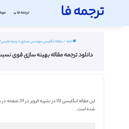
ترجمه فا
ترجمه فا
موض
خانه
/
مقاله انگلیسی مهندسی صنایع با ترجمه فارسی 2022 - 2023
دانلود ترجمه مقاله بهینه سازی قوی نسبت CVaR STARR مخلوط با مفصل ها (ساینس دایرکت – الزویر 2018) (ترجمه ویژه – ط
این مقاله انگلیسی ISI در نشریه الزویر در 39 صفحه در سال 2018 منتشر شده و ترجمه آن 50 صفحه میباشد. کیفیت ترجمه این مقاله ویژه – طلایی
شده است.