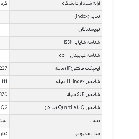
ارائه شده از دانشگاه
گروه
نمایه (index)
نویسندگان
شناسه شاپا یا ISSN
شناسه دیجیتال – doi
ایمپکت فاکتور(IF) مجله
2.237 در سا
شاخص H_index مجله
111 در سال 2021
شاخص SJR مجله
0.870 در سا
شاخص Q یا Quartile (چارک)
Q2 در سال 2020
بیس
است
مدل مفهومی
ندار