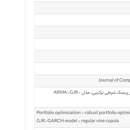
بهینه سازی سبد سهام، بهینه سازی استوار سبد سهام، نسبت STARR، ارزش در ریسک شرطی ترکیبی، مدل ARMA-GJR-
Portfolio optimization – robust portfolio opti
GJR-GARCH model – regular vine copula