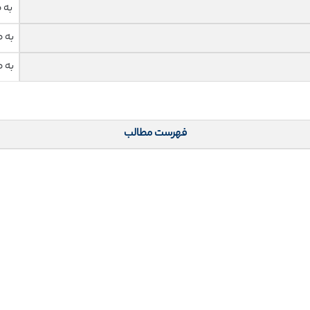
به 
به 
به 
فهرست مطالب