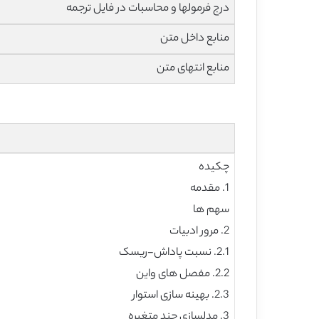
درج فرمولها و محاسبات در فایل ترجمه
منابع داخل متن
منابع انتهای متن
چکیده
1. مقدمه
سهم ها
2. مرور ادبیات
2.1. نسبت پاداش-ریسک
2.2. مفصل های واین
2.3. بهینه سازی استوار
3. مدلسازی چند متغیره