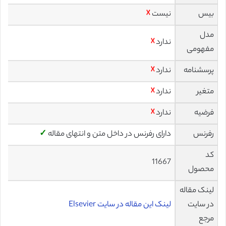
بیس
نیست
☓
مدل
ندارد
☓
مفهومی
پرسشنامه
ندارد
☓
متغیر
ندارد
☓
فرضیه
ندارد
☓
رفرنس
دارای رفرنس در داخل متن و انتهای مقاله
✓
کد
11667
محصول
لینک مقاله
در سایت
لینک این مقاله در سایت Elsevier
مرجع