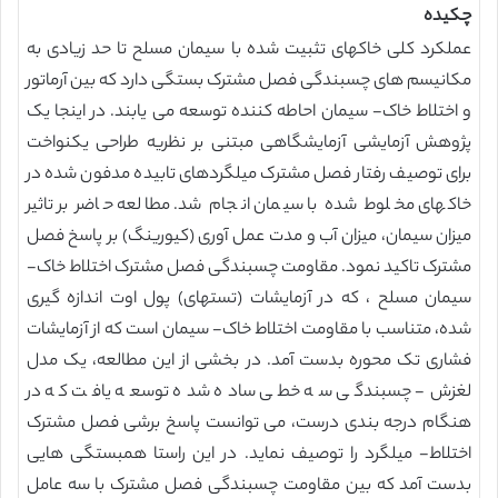
چکیده
عملکرد کلی خاکهای تثبیت شده با سیمان مسلح تا حد زیادی به
مکانیسم های چسبندگی فصل مشترک بستگی دارد که بین آرماتور
و اختلاط خاک- سیمان احاطه کننده توسعه می یابند. در اینجا یک
پژوهش آزمایشی آزمایشگاهی مبتنی بر نظریه طراحی یکنواخت
برای توصیف رفتار فصل مشترک میلگردهای تابیده مدفون شده در
خاکهای مخلوط شده با سیمان انجام شد. مطالعه حاضر بر تاثیر
میزان سیمان، میزان آب و مدت عمل آوری (کیورینگ) بر پاسخ فصل
مشترک تاکید نمود. مقاومت چسبندگی فصل مشترک اختلاط خاک-
سیمان مسلح ، که در آزمایشات (تستهای) پول اوت اندازه گیری
شده، متناسب با مقاومت اختلاط خاک- سیمان است که از آزمایشات
فشاری تک محوره بدست آمد. در بخشی از این مطالعه، یک مدل
لغزش- چسبندگی سه خطی ساده شده توسعه یافت که در
هنگام درجه بندی درست، می توانست پاسخ برشی فصل مشترک
اختلاط- میلگرد را توصیف نماید. در این راستا همبستگی هایی
بدست آمد که بین مقاومت چسبندگی فصل مشترک با سه عامل