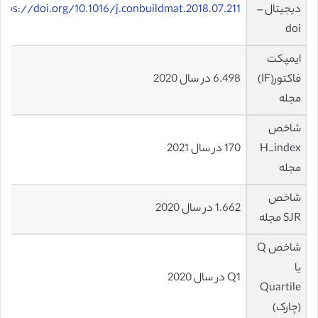
دیجیتال –
ttps://doi.org/10.1016/j.conbuildmat.2018.07.211
doi
ایمپکت
فاکتور(IF)
6.498 در سال 2020
مجله
شاخص
H_index
170 در سال 2021
مجله
شاخص
1.662 در سال 2020
SJR مجله
شاخص Q
یا
Q1 در سال 2020
Quartile
(چارک)