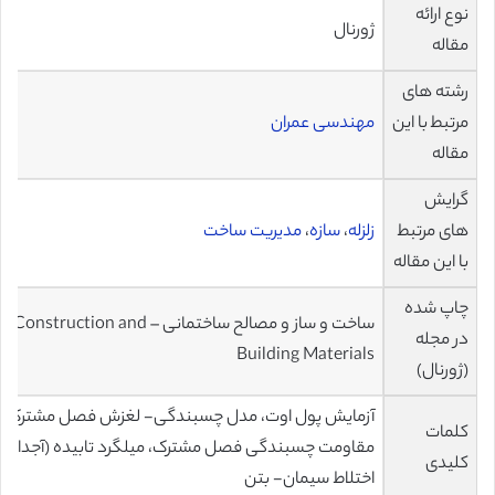
نوع ارائه
ژورنال
مقاله
رشته های
مرتبط با این
مهندسی عمران
مقاله
گرایش
های مرتبط
زلزله
،
سازه
،
مدیریت ساخت
با این مقاله
چاپ شده
ساخت و ساز و مصالح ساختمانی – Construction and
در مجله
Building Materials
(ژورنال)
آزمایش پول اوت، مدل چسبندگی- لغزش فصل مشترک،
کلمات
مقاومت چسبندگی فصل مشترک، میلگرد تابیده (آجدار)،
کلیدی
اختلاط سیمان- بتن