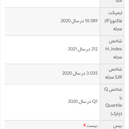
doi
ایمپکت
فاکتور(IF)
10.589 در سال 2020
مجله
شاخص
H_index
212 در سال 2021
مجله
شاخص
3.035 در سال 2020
SJR مجله
شاخص Q
یا
Q1 در سال 2020
Quartile
(چارک)
بیس
نیست
☓