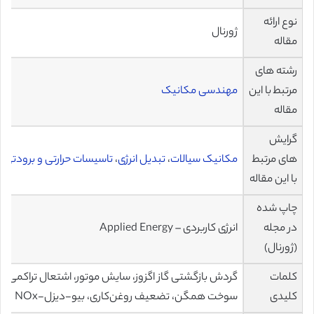
نوع ارائه
ژورنال
مقاله
رشته های
مرتبط با این
مهندسی مکانیک
مقاله
گرایش
های مرتبط
مکانیک سیالات
،
تبدیل انرژی
،
تاسیسات حرارتی و برودتی
با این مقاله
چاپ شده
در مجله
انرژی کاربردی – Applied Energy
(ژورنال)
کلمات
گردش بازگشتی گاز اگزوز، سایش موتور، اشتعال تراکمی
کلیدی
سوخت همگن، تضعیف روغن‌کاری، بیو-دیزل-NOx