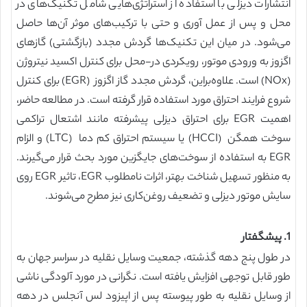
انتشارات دیزلی با استفاده از استراتژی‌هایی شامل تکنیک‌های در
محل و پس از عمل آوری و حتی با ترکیب‌های موثر آن‌ها حاصل
می‌شود. در میان این تکنیک‌ها گردش مجدد (بازگشتی) گازهای
اگزوز به ورودی موتور، رویکردی در-محل برای کنترل اکسید نیتروژن
(NOx) است. علاوه‌براین، گردش مجدد گاز اگزوز (EGR) برای کنترل
شروع فرایند احتراق مورد استفاده قرار گرفته است. در مطالعه حاضر،
اهمیت EGR برای احتراق دیزلی پیشرفته مانند اشتعال تراکمی
سوخت همگن (HCCI) یا سیستم احتراق کم دما (LTC) و الزام
EGR به استفاده از سوخت‌های جایگزین مورد بحث قرار می‌گیرند.
به منظور تسهیل شناخت بهتر، اثرات نامطلوب EGR، تاثیر EGR روی
سایش موتور دیزلی و تضعیف روغن‌کاری نیز مطرح می‌شوند.
1. پیشگفتار
در طول پنج دهه گذشته، جمعیت وسایل نقلیه در سراسر جهان به
طور قابل توجهی افزایش یافته است. نگرانی در مورد آلودگی ناشی
از وسایل نقلیه به طور پیوسته پس از اپیزود لس آنجلس در دهه