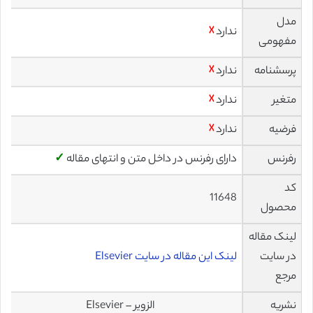
مدل
ندارد
☓
مفهومی
پرسشنامه
ندارد
☓
متغیر
ندارد
☓
فرضیه
ندارد
☓
رفرنس
دارای رفرنس در داخل متن و انتهای مقاله
✓
کد
11648
محصول
لینک مقاله
در سایت
لینک این مقاله در سایت Elsevier
مرجع
نشریه
الزویر – Elsevier