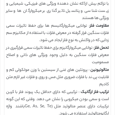
با تراکم بیش از5که نشان دهنده ویژگی های فیزیکی، شیمیایی و
زیست شناسی و پتانسیل تاثیر گذاری بر میکروارگان ها و سایر
ویژگی ها هستند
مقاومت فلز
: توانایی میکروارگانیسم ها برای حفظ تاثیرات سمی
فلزات سنگین قرار گرفته در معرض فلزات با استفاده از مکانیزم سم
زدایی که در واکنش به نوع فلز ایجاد می شود.
تحمل فلز
: توانایی میکروارگانیزم برای حفظ تاثیرات سمی قرارگیری در
معرض فلزات سنگین به دلیل وجود ویژگی های ذاتی و اصلاح
مسمومیت
متالوتیونین
: پروتئین های غنی از سیستین با وزن مولکولی کم و
قابلیت پی.ند با فلزات ضروری مثل مس و روی و فلزات غیر لازم مثن
کادیم
ترکیب فلز ارگانیک
: ترکیبی که دارای حداقل یک پیوند فلز با کربن
است و سمی بودن میکروبی را نشان می دهد. وقتی که این گونه
ترکیبات دارای عنصر متالوئید مثل (Ge, As, Se, Teباشند واژه
ارگانومتالوئید استفاده می شود.