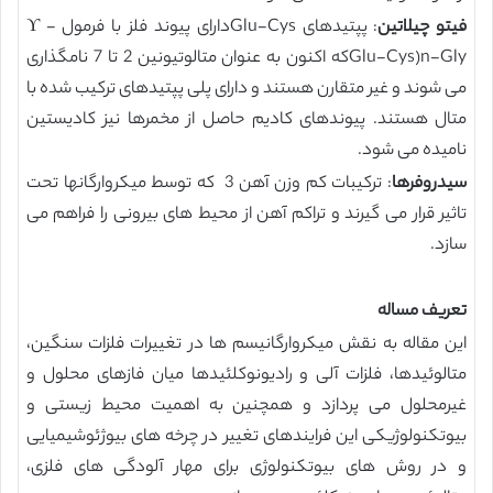
فیتو چیلاتین
: پپتیدهای Glu-Cysدارای پیوند فلز با فرمول ϒ -
Glu-Cys)n-Glyکه اکنون به عنوان متالوتیونین 2 تا 7 نامگذاری
می شوند و غیر متقارن هستند و دارای پلی پپتیدهای ترکیب شده با
متال هستند. پیوندهای کادیم حاصل از مخمرها نیز کادیستین
نامیده می شود.
سیدروفرها
: ترکیبات کم وزن آهن 3 که توسط میکروارگانها تحت
تاثیر قرار می گیرند و تراکم آهن از محیط های بیرونی را فراهم می
سازد.
تعریف مساله
این مقاله به نقش میکروارگانیسم ها در تغییرات فلزات سنگین،
متالوئیدها، فلزات آلی و رادیونوکلئیدها میان فازهای محلول و
غیرمحلول می پردازد و همچنین به اهمیت محیط زیستی و
بیوتکنولوژیکی این فرایندهای تغییر در چرخه های بیوژئوشیمیایی
و در روش های بیوتکنولوژی برای مهار آلودگی های فلزی،