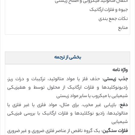
انتقال متالوئید میکروبی و اصلاح زیستی
جیوه و فلزات ارگانیک
نکات جمع بندی
منابع
بخشی از ترجمه
واژه نامه
جذب زیستی
: حذف قلز یا مواد متالوئید، ترکیبات و درات ریز،
رادبونوکلیدها و فلزات ارگانیک از محلول توسط و هفیزیکی
شیمیایی با میکروب یا سایر مواد زیستی
دفع
: بازیابی غیر مخرب. برای مثال، مواد فلزی یا غیر فلزی یا
متالوئیدها، رادیو نوکلئیدها و فلزات ارگانیک با بررسی فیزیکی
شیمیایی
فلزات سنگین
: یک گروه ناقص از عناصر فلزی ضروری و غیر ضروری