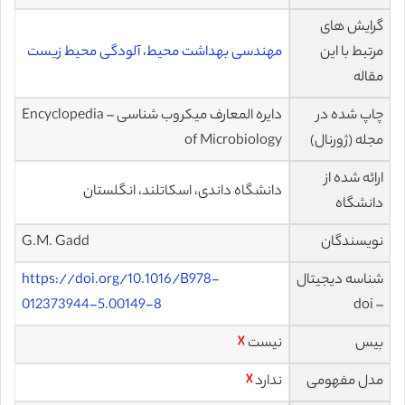
گرایش های
مرتبط با این
مهندسی بهداشت محیط
،
آلودگی محیط زیست
مقاله
چاپ شده در
دایره المعارف میکروب شناسی – Encyclopedia
مجله (ژورنال)
of Microbiology
ارائه شده از
دانشگاه داندی، اسکاتلند، انگلستان
دانشگاه
نویسندگان
G.M. Gadd
شناسه دیجیتال
https://doi.org/10.1016/B978-
012373944-5.00149-8
– doi
بیس
نیست
☓
مدل مفهومی
ندارد
☓