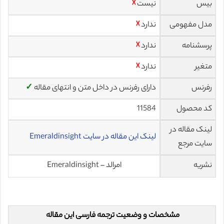
بیس
نیست
☓
مدل مفهومی
ندارد
☓
پرسشنامه
ندارد
☓
متغیر
ندارد
☓
رفرنس
دارای رفرنس در داخل متن و انتهای مقاله
✓
کد محصول
11584
لینک مقاله در
لینک این مقاله در سایت Emeraldinsight
سایت مرجع
نشریه
امرالد – Emeraldinsight
مشخصات و وضعیت ترجمه فارسی این مقاله