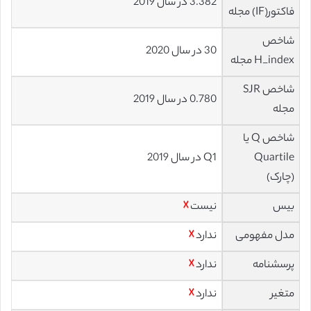
3.382 در سال 2019
فاکتور(IF) مجله
شاخص
30 در سال 2020
H_index مجله
شاخص SJR
0.780 در سال 2019
مجله
شاخص Q یا
Quartile
Q1 در سال 2019
(چارک)
بیس
نیست
☓
مدل مفهومی
ندارد
☓
پرسشنامه
ندارد
☓
متغیر
ندارد
☓