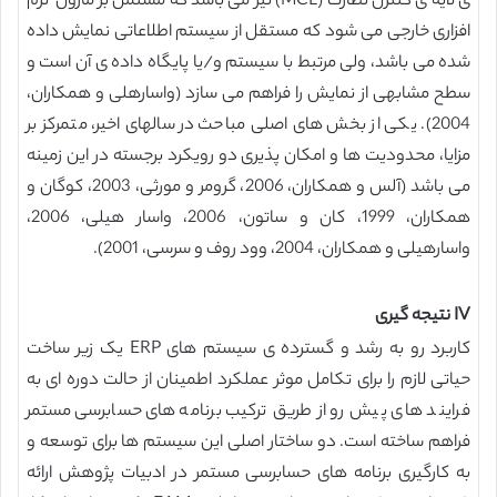
ی لایه ی کنترل نظارت (MCL) نیز می باشد که مشتمل بر ماژول نرم
افزاری خارجی می شود که مستقل از سیستم اطلاعاتی نمایش داده
شده می باشد، ولی مرتبط با سیستم و/یا پایگاه داده ی آن است و
سطح مشابهی از نمایش را فراهم می سازد (واسارهلی و همکاران،
2004). یکی از بخش های اصلی مباحث در سالهای اخیر، متمرکز بر
مزایا، محدودیت ها و امکان پذیری دو رویکرد برجسته در این زمینه
می باشد (آلس و همکاران، 2006، گرومر و مورثی، 2003، کوگان و
همکاران، 1999، کان و ساتون، 2006، واسار هیلی، 2006،
واسارهیلی و همکاران، 2004، وود روف و سرسی، 2001).
IV نتیجه گیری
کاربرد رو به رشد و گسترده ی سیستم های ERP یک زیر ساخت
حیاتی لازم را برای تکامل موثر عملکرد اطمینان از حالت دوره ای به
فرایند های پیش رو از طریق ترکیب برنامه های حسابرسی مستمر
فراهم ساخته است. دو ساختار اصلی این سیستم ها برای توسعه و
به کارگیری برنامه های حسابرسی مستمر در ادبیات پژوهش ارائه