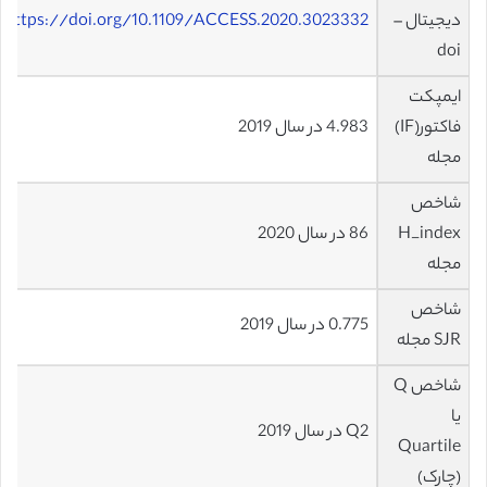
دیجیتال –
https://doi.org/10.1109/ACCESS.2020.3023332
doi
ایمپکت
فاکتور(IF)
4.983 در سال 2019
مجله
شاخص
H_index
86 در سال 2020
مجله
شاخص
0.775 در سال 2019
SJR مجله
شاخص Q
یا
Q2 در سال 2019
Quartile
(چارک)