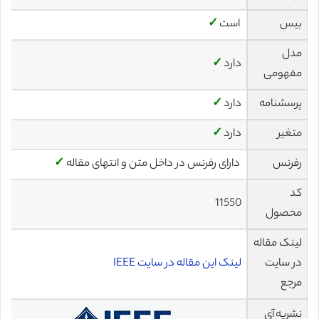
بیس
است
✓
مدل
دارد
✓
مفهومی
پرسشنامه
دارد
✓
متغیر
دارد
✓
رفرنس
دارای رفرنس در داخل متن و انتهای مقاله
✓
کد
11550
محصول
لینک مقاله
در سایت
لینک این مقاله در سایت IEEE
مرجع
نشریه آی