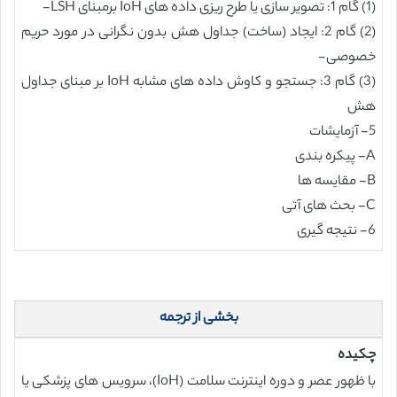
(1) گام 1: تصویر سازی یا طرح ریزی داده های IoH برمبنای LSH-
(2) گام 2: ایجاد (ساخت) جداول هش بدون نگرانی در مورد حریم
خصوصی-
(3) گام 3: جستجو و کاوش داده های مشابه IoH بر مبنای جداول
هش
5- آزمایشات
A- پیکره بندی
B- مقایسه ها
C- بحث های آتی
6- نتیجه گیری
بخشی از ترجمه
چکیده
با ظهور عصر و دوره اینترنت سلامت (IoH)، سرویس های پزشکی یا