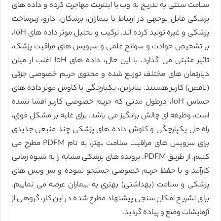
سلامت سنتی به تدریج به وب یا اینترنت مهاجرت کرده و داده های
پزشکی قابل توجهی در ارتباط با بیماران، پزشکان، دارو، زیرساخت
پزشکی و غیره تولید کرده اند. ترکیب و تحلیل موثر داده های IoH،
بر تشخیص حوادث و سوانح علمی و سرویس های مراقبت پزشک،
تاثیر مثبتی می گذارد. با این حال، داده های IoH اغلب ار میان
دپارتمان های مختلف توزیع شده و محتوی حریم خصوصی جزئی
(ناقص) کاربر هستند. بنابراین، یکپارچگی یا کاوش موثر داده های
حساس IoH، درطول مدتی که حریم خصوصی کاربر افشا نشده
است، وظیفه ای چالش برانگیز می باشد. برای غلبه بر مشکل فوق،
راه حل یکپارچگی و کاوش داده های پزشکی چند منبعی جدیدی
برای سرویس های مراقبت سلامت بهتر، به نام PDFM مطرح می
کنیم. از طریق PDFM، پرونده های پزشکی مشابه را به شیوه زمانی
کارآمد و با حفظ حریم خصوصی جستجو نموده و سر ویس های
پزشکی و سلامت (بهداشتی) بهتری به بیماران عرضه می نماییم.
برای تشریح امکان سنجی پیشنهاد مطرح شده در این کار، گروهی از
آزمایشات وضع و پیاده گردید.