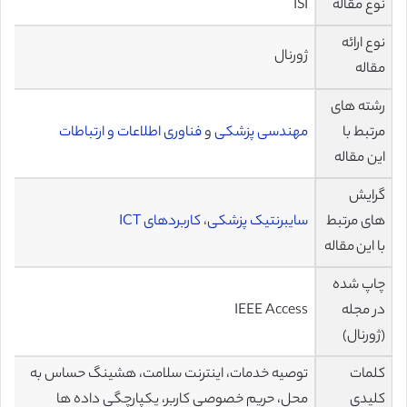
نوع مقاله
ISI
نوع ارائه
ژورنال
مقاله
رشته های
مرتبط با
مهندسی پزشکی
و
فناوری اطلاعات و ارتباطات
این مقاله
گرایش
های مرتبط
سایبرنتیک پزشکی
،
کاربردهای ICT
با این مقاله
چاپ شده
در مجله
IEEE Access
(ژورنال)
کلمات
توصیه خدمات، اینترنت سلامت، هشینگ حساس به
کلیدی
محل، حریم خصوصی کاربر، یکپارچگی داده ها