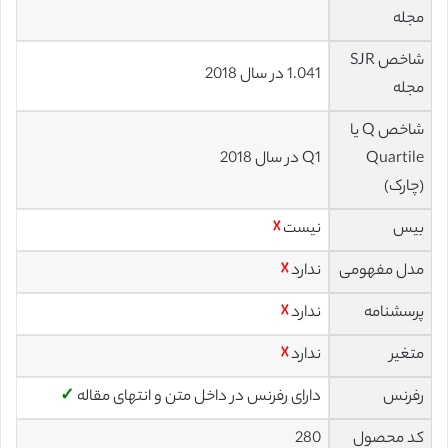
مجله
شاخص SJR
1.041 در سال 2018
مجله
شاخص Q یا
Quartile
Q1 در سال 2018
(چارک)
بیس
نیست
☓
مدل مفهومی
ندارد
☓
پرسشنامه
ندارد
☓
متغیر
ندارد
☓
رفرنس
دارای رفرنس در داخل متن و انتهای مقاله
✓
کد محصول
280