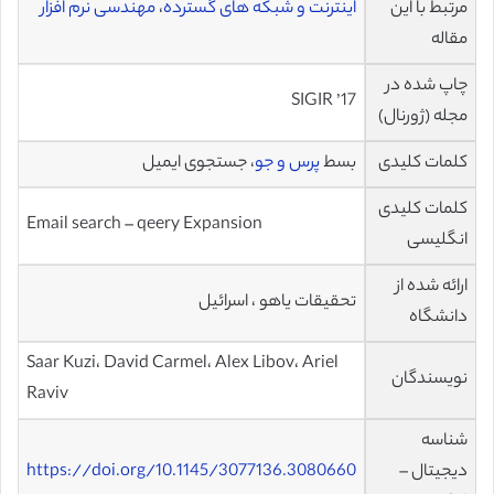
مرتبط با این
اینترنت و شبکه های گسترده
،
مهندسی نرم افزار
مقاله
چاپ شده در
SIGIR ’17
مجله (ژورنال)
کلمات کلیدی
بسط
پرس و جو
، جستجوی ایمیل
کلمات کلیدی
Email search – qeery Expansion
انگلیسی
ارائه شده از
تحقیقات یاهو ، اسرائیل
دانشگاه
Saar Kuzi، David Carmel، Alex Libov، Ariel
نویسندگان
Raviv
شناسه
دیجیتال –
https://doi.org/10.1145/3077136.3080660