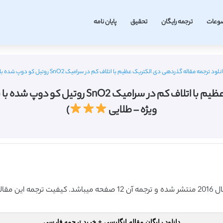
وعات
ترجمه رایگان
تحقیق
پایان نامه
لود ترجمه مقاله گذردهی دی الکتریک عظیم با اتلاف کم در سرامیک SnO2 روتیل کو دوپ شده با (Al+Nb) در دمای اتاق (AIP 2016) (ترجمه ویژه – طلایی
ویژه – طلایی
)
دانلود رایگان مقاله انگلیسی + خرید ترجمه فارسی