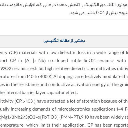
0 باشد، می شود.
بخشی از مقاله انگلیسی
ivity (CP) materials with low dielectric loss in a wide range o
report CP in (Al þ Nb) co-doped rutile SnO2 ceramics with 
ceramics exhibit high relative dielectric permittivities (above 1
eratures from 140 to 400 K. Al doping can effectively modulate the
ces in the resistance and conductive activation energy of the gra
 internal barrier layer capacitor effect.
tivity (CP > 103 ) have attracted a lot of attention because of t
nually increasing demands of microelectronics applications.1–4 F
b(Mg1/3Nb2/3)O3-x[PbTiO3] (PMN-PT),9,10 have been widely stud
emperature, which limits their application. CP has been report