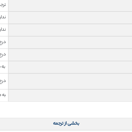
ترج
ندار
ندار
درج
درج
به 
درج
به 
بخشی از ترجمه