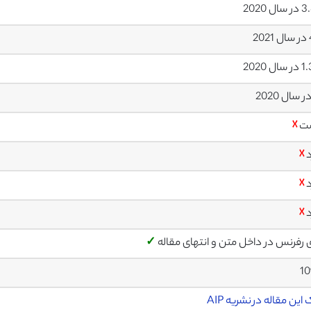
ل 2020
2
ل 2020
ت
☓
د
☓
د
☓
د
☓
ی رفرنس در داخل متن و انتهای مقاله
✓
10
این مقاله در نشریه AIP