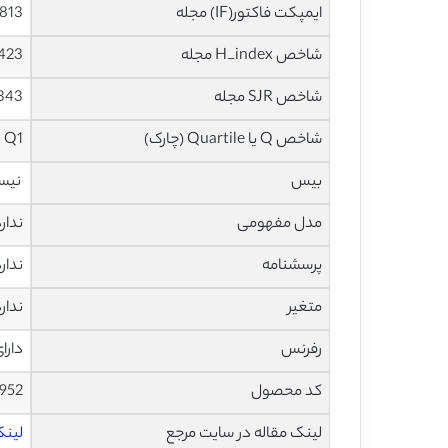
ایمپکت فاکتور(IF) مجله
3.813 در سا
شاخص H_index مجله
423 در سال 021
شاخص SJR مجله
1.343 در سا
شاخص Q یا Quartile (چارک)
Q1 در سال 2020
بیس
نیس
مدل مفهومی
ندار
پرسشنامه
ندار
متغیر
ندار
رفرنس
دارا
کد محصول
952
لینک مقاله در سایت مرجع
لینک 