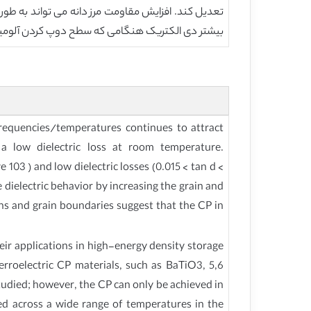
بیشتر دی الکتریک هنگامی که سطح دوپ کردن آلومینیوم بیش از .04
f frequencies/temperatures continues to attract
a low dielectric loss at room temperature.
03 ) and low dielectric losses (0.015 < tan d <
 dielectric behavior by increasing the grain and
ins and grain boundaries suggest that the CP in
heir applications in high-energy density storage
erroelectric CP materials, such as BaTiO3, 5,6
ied; however, the CP can only be achieved in
ed across a wide range of temperatures in the