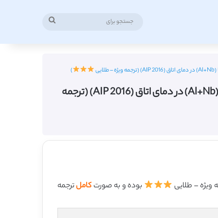
جستجو
برای
)
دانلود ترجمه مقاله گذردهی دی الکتریک عظیم با اتلاف کم در سرامیک SnO2 روتیل کو دوپ شده با (Al+Nb) در دمای اتاق (AIP 2016) (ترجمه
بوده و به صورت
کامل
ترجمه