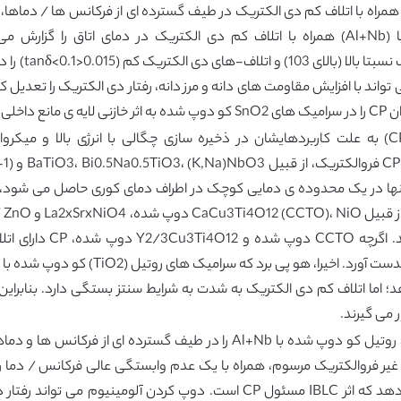
تشاف مواد دارای گذردهی عظیم دی الکتریک (CP) همراه با اتلاف کم دی الکتریک در طیف گسترده ای از 
اند با افزایش مقاومت های دانه و مرز دانه، رفتار دی الکتریک را تعدیل 
ت داد.
ترکیبات دارای گذردهی عظیم دی الکتریک (CP˃103) به علت کاربردهایشان در ذخیره سازی چگالی با 
گست
مواد بسیار بالاست (˃0.1
 می گیرند.
Al+N اتلاف دی الکتریک کم تری نسبت به مواد CP غیر فروالکتریک مرسوم، همراه با یک عدم وابستگی 
انرژی فعال سازی رسانا بین دانه و مرز دانه نشان می دهد که اثر IBLC مسئول CP 