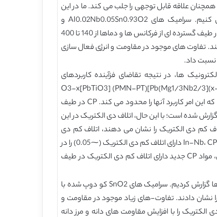
فرکانس ها / دماها، همچنان علاقه قابل توجهی را جلب می کند. ما در این
مقاله، سرامیک های SnO2 روتیل کو دوپ شده با (Al+Nb) همراه با اتلاف کم دی الکتریک در دمای اتاق را گزارش می کنیم. سرامیک های Al0.02Nb0.05Sn0.93O2 و
Al0.03Nb0.05Sn0.92O2 گذردهی های دی الکتریک نسبتا بالا (بالای 103) و اتلاف-های دی الکتریک کم (0.015<tanδ<0.1) را در طیف گسترده ای از فرکانس ها و دماها از 140 تا 400
کند. تفاوت های موجود در مقاومت و انرژی فعال سازی
انرژی بالا و میکروالکترونیک ها، در نتیجه تقاضای فزآینده کاربردهای
میکروالکترونیک، توجه بسیاری را جلب کرده اند. مواد CP فروالکتریک، از قبیل BaTiO3، Bi0.5Na0.5TiO3، (K,Na)NbO3 و (1-x)[Pb(Mg1/3Nb2/3]O3-x[PbTiO3] (PMN-PT)
به طور گسترده ای مطالعه شده اند؛ با این حال، CP تنها در یک محدوده ی دمایی کوچک در اطراف دمای کوری حاصل می شود، که این امر کاربرد آنها را محدود می کند. CP در طیف
رده-ای از دماها در مواد غیر فروالکتریک مرسوم، از قبیل CaCu3Ti4O12 (CCTO)، NiO دوپ شده، La2xSrxNiO4 و ZnO گزارش شده است؛ با این حال، اتلاف دی الکتریک در این
) که مورد استفاده قرار گیرند. اگرچه CCTO دوپ شده و Y2/3Cu3Ti4O12 دوپ شده، CP دارای اتلاف کم دی الکتریک را نشان می دهند، اتلاف کم دی
الکتریک را تنها می توان در طیف محدودی از فرکانس بدست آورد. اخیرا، هو پی برد که سرامیک های روتیل (TiO2) کو دوپ شده با In-Nb، CP دارای اتلاف کم دی الکتریک (⁓0.05) را در
طیف گسترده ای از دماها / فرکانس ها نشان می دهد؛ اما اتلاف کم دی الکتریک به شدت به شرایط سنتز بستگی دارد. بنابراین، مواد CP جدید دارای اتلاف کم دی الکتریک در طیف
به طور خلاصه، CP و اتلاف کم در سرامیک های SnO2 روتیل کو دوپ شده با Al+Nb را در طیف گسترده ای از فرکانس ها و دماها گزارش کردیم. سرامیک های SnO2 کو دوپ شده با
عالی فرکانس / دما را نشان دادند. تفاوت-های زیاد موجود در مقاومت و
است. دوپ کردن آلومینیوم می تواند رفتار دی الکتریک را با افزایش مقاومت های دانه و مرز دانه