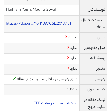
نویسندگان
Haitham Yaish، Madhu Goyal
شناسه دیجیتال
https://doi.org/10.1109/CSE.2013.131
– doi
بیس
نیست
☓
مدل مفهومی
ندارد
☓
پرسشنامه
ندارد
☓
متغیر
ندارد
☓
رفرنس
دارای رفرنس در داخل متن و انتهای مقاله
✓
کد محصول
10637
لینک مقاله در
لینک این مقاله در سایت IEEE
سایت مرجع