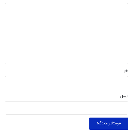
د
ی
د
گ
ا
ه
*
نام
ایمیل