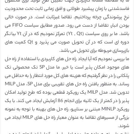
ما به مطالعه مساله کاربردی جهت تعیین طرح تولید برای محصول
فاسدشدنی با زمان پیشبرد طولانی و افق زمانی ثابت تحت محدودیت
نرخ پرشوندگی چرخه پرداختیم. تقاضا غیرثابت است. در صورت خالی
بودن انبار، تقاضا از دست می رود. صدور مطابق سیاست FIFO می
باشد. ما بر روی سیاست (Yt , Qt) تمرکز نمودیم که در آن Yt بیانگر
دوره ای است که در آن تحویل صورت می پذیرد و Qt کمیت های
بازپرسازی مربوطه برای تحویل می باشد.
ما بررسی نمودیم که آیا ایجاد راه حل های کاربردی با استفاده از راه حل
های موجود امکان پذیر است یا خیر. ما مدل SP تک محصولی تک
پلکانی را در نظر گرفتیم که هزینه های کل مورد انتظار را به حداقل می
رساند. به منظور یافتن راه حل های تقریبی برای مدل SP، مدل MILP
تدوین شد. مدل MILP یک رویکرد قطعی بوده که طرح تولید امکان
پذیر را در کمتر از یک ثانیه برای انجام 86 آزمایش ایجاد می کند. با یک
رویکرد MINLP مبتنی بر سناریو، راه حل های بهینه با توجه به نمونه
بزرگی از مسیرهای تقاضا به عنوان معیار راه حل های MILP ایجاد می
شوند.