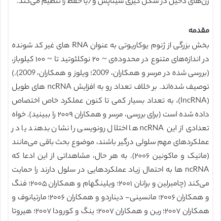
ژن‌های دخیل در شکل گیری سیناپس و/یا حفظ را تنظیم می‌کند.
مقدمه
بخش بزرگی از ژنوم یوکاریوتی به عنوان RNA های غیر کد شونده
در اندازه‌های متنوع در محدوده‌ی ‍‍~ ۲۰ نوکلئوتید تا ~ ۱۰۰ کیلوباز،
(بررسی شده در مرسر و همکاران، 2009؛ ویلوز و همکاران، 2009).)
توصیف شده‌اند. بر خلاف تعداد رو به افزایش ncRNA های طویل
(lncRNA)، به تعداد بسیار کمی تا کنون عملکرد خاص اختصاص
داده شده است (برای بررسی، مرسر و همکاران ۲۰۰۹ را ببینید). خواه
تعدادی از این ncRNA ها اختلال رونویسی را نشان بدهند یا در
عملکردهای مهم سلولی درگیر باشند، موضوع بحث باقی می‌مانند
(ماتیک و ماکونین ۲۰۰۶). به هر حال، مشاهداتی از این ادعا که
ncRNA ها به احتمال زیاد عملکردهایی در سلول دارند را حمایت
می‌کند (چامبرلین و برانان ۲۰۰۱؛ ویلینگهام و همکاران ۲۰۰۵؛ فنگ
و همکاران ۲۰۰۶؛ مانسینی- دیناردو و همکاران ۲۰۰۶؛ مارتیانوف و
همکاران ۲۰۰۷؛ رین و همکاران ۲۰۰۷؛ ینگ و کورودا ۲۰۰۷؛ هیروتا