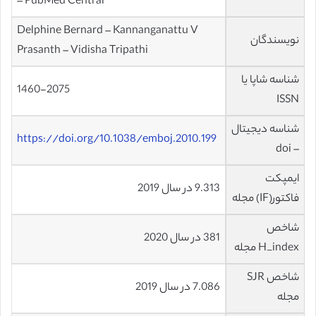
– PubMed Central
Delphine Bernard – Kannanganattu V
نویسندگان
Prasanth – Vidisha Tripathi
شناسه شاپا یا
1460-2075
ISSN
شناسه دیجیتال
https://doi.org/10.1038/emboj.2010.199
– doi
ایمپکت
9.313 در سال 2019
فاکتور(IF) مجله
شاخص
381 در سال 2020
H_index مجله
شاخص SJR
7.086 در سال 2019
مجله