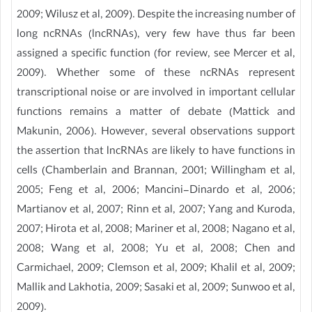
2009; Wilusz et al, 2009). Despite the increasing number of
long ncRNAs (lncRNAs), very few have thus far been
assigned a specific function (for review, see Mercer et al,
2009). Whether some of these ncRNAs represent
transcriptional noise or are involved in important cellular
functions remains a matter of debate (Mattick and
Makunin, 2006). However, several observations support
the assertion that lncRNAs are likely to have functions in
cells (Chamberlain and Brannan, 2001; Willingham et al,
2005; Feng et al, 2006; Mancini-Dinardo et al, 2006;
Martianov et al, 2007; Rinn et al, 2007; Yang and Kuroda,
2007; Hirota et al, 2008; Mariner et al, 2008; Nagano et al,
2008; Wang et al, 2008; Yu et al, 2008; Chen and
Carmichael, 2009; Clemson et al, 2009; Khalil et al, 2009;
Mallik and Lakhotia, 2009; Sasaki et al, 2009; Sunwoo et al,
2009).