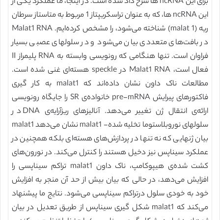
برای این ncRNA ها شرح داد شده است. در اینجا، ما عملکرد یکی از
این ncRNA ها، که به عنوان تراسکریپتاز 1 مربوط به متاستاز سرطان
ریه (malat 1) شناخته می‌شود، را مشخص کرده‌ایم. Malat1 RNA
در بافت‌های متعددی بیان می‌شود و در سلولهای عصبی بسیار
فراوان است. تنها هنگامی که رونویسی وابسته به RNA پلیمراز II
فعال است، Malat1 RNA در speckle هسته‌ای غنی شده است.
مطالعات ناک داون نشان داده‌اند که malat1 به کار گیری
فاکتورهای پیرایش pre-mRNA خانواده‌ی SR را جایگاه رونویسی
ارائه‌ی انتقال ژن تغییر می‌دهد. آنالیزهای ریزآرایه‌ی DNA در
سلولهای نوروبلاستوما تخلیه شده- malat1 نشان می‌دهد malat1
بیان ژنهایی که نه تنها در پردازش‌های هسته‌ای بلکه همچنین در
عملکرد سیناپس نیز دخیل هستند را کنترل می‌کند. در نورون‌های
کشت شده‌ی هیپوکامپ، ناک داون malat1 تراکم سیناپسی را
افزایش می‌دهد، در حالی که بیان بیش از حد آن منجر به افزایش
خود به خودی سلول درتراکم سیناپسی می‌شود. نتایج ما پیشنهاد
می‌کند که malat1 شکل گیری سیناپس از طریق تعدیل در بیان