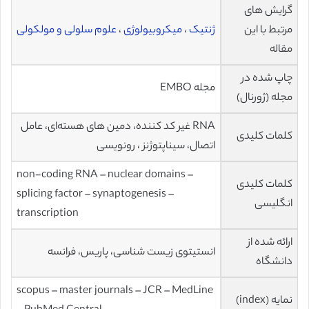
گرایش های
مرتبط با این
ژنتیک
،
میکروبیولوژی
،
علوم سلولی و مولکولی
مقاله
چاپ شده در
مجله EMBO
مجله (ژورنال)
RNA غیر کد کننده، دمین های هسته‌ای، عامل
کلمات کلیدی
اتصال، سیناپتوژنز ، رونویسی
non-coding RNA – nuclear domains –
کلمات کلیدی
splicing factor – synaptogenesis –
انگلیسی
transcription
ارائه شده از
انستیتوی زیست شناسی، پاریس، فرانسه
دانشگاه
scopus – master journals – JCR – MedLine
نمایه (index)