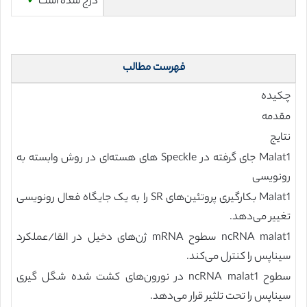
درج شده است
✓
فهرست مطالب
چکیده
مقدمه
نتایج
Malat1 جای گرفته در Speckle های هسته‌ای در روش وابسته به
رونویسی
Malat1 بکارگیری پروتئین‌های SR را به یک جایگاه فعال رونویسی
تغییر می‌دهد.
ncRNA malat1 سطوح mRNA ژن‌های دخیل در القا/عملکرد
سیناپس را کنترل می‌کند.
سطوح ncRNA malat1 در نورون‌های کشت شده شگل گیری
سیناپس را تحت تلثیر قرار می‌دهد.