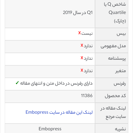
شاخص Q یا
Quartile
Q1 در سال 2019
(چارک)
بیس
نیست
☓
مدل مفهومی
ندارد
☓
پرسشنامه
ندارد
☓
متغیر
ندارد
☓
رفرنس
دارای رفرنس در داخل متن و انتهای مقاله
✓
کد محصول
11386
لینک مقاله در
لینک این مقاله در سایت Embopress
سایت مرجع
نشریه
Embopress