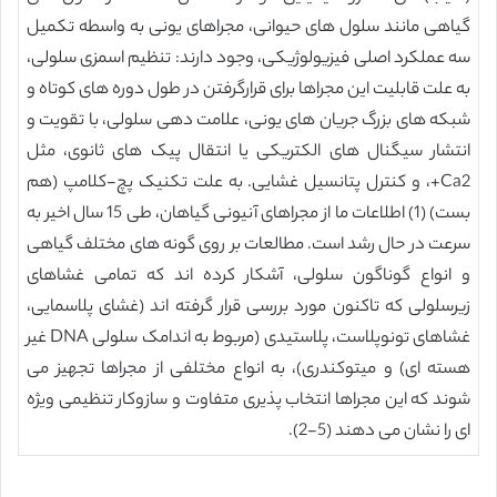
گیاهی مانند سلول های حیوانی، مجراهای یونی به واسطه تکمیل
سه عملکرد اصلی فیزیولوژیکی، وجود دارند: تنظیم اسمزی سلولی،
به علت قابلیت این مجراها برای قرارگرفتن در طول دوره های کوتاه و
شبکه های بزرگ جریان های یونی، علامت دهی سلولی، با تقویت و
انتشار سیگنال های الکتریکی یا انتقال پیک های ثانوی، مثل
Ca2+، و کنترل پتانسیل غشایی. به علت تکنیک پچ-کلامپ (هم
بست) (1) اطلاعات ما از مجراهای آنیونی گیاهان، طی 15 سال اخیر به
سرعت در حال رشد است. مطالعات بر روی گونه های مختلف گیاهی
و انواع گوناگون سلولی، آشکار کرده اند که تمامی غشاهای
زیرسلولی که تاکنون مورد بررسی قرار گرفته اند (غشای پلاسمایی،
غشاهای تونوپلاست، پلاستیدی (مربوط به اندامک سلولی DNA غیر
هسته ای) و میتوکندری)، به انواع مختلفی از مجراها تجهیز می
شوند که این مجراها انتخاب پذیری متفاوت و سازوکار تنظیمی ویژه
ای را نشان می دهند (5-2).