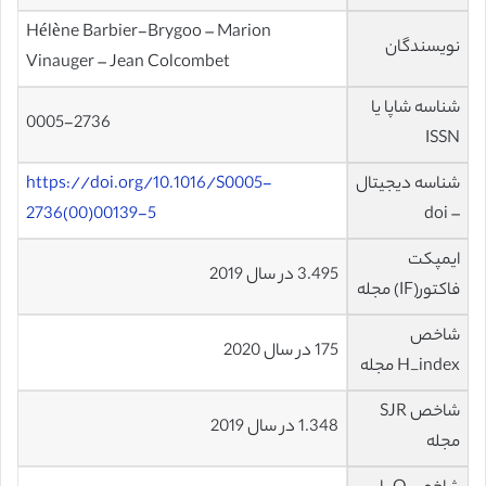
Hélène Barbier-Brygoo – Marion
نویسندگان
Vinauger – Jean Colcombet
شناسه شاپا یا
0005-2736
ISSN
شناسه دیجیتال
https://doi.org/10.1016/S0005-
2736(00)00139-5
– doi
ایمپکت
3.495 در سال 2019
فاکتور(IF) مجله
شاخص
175 در سال 2020
H_index مجله
شاخص SJR
1.348 در سال 2019
مجله