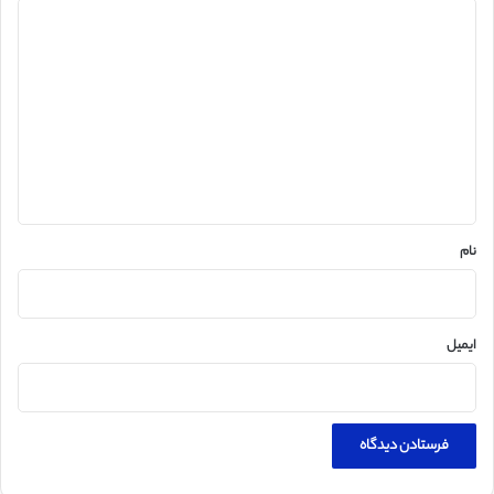
د
ی
د
گ
ا
ه
*
نام
ایمیل