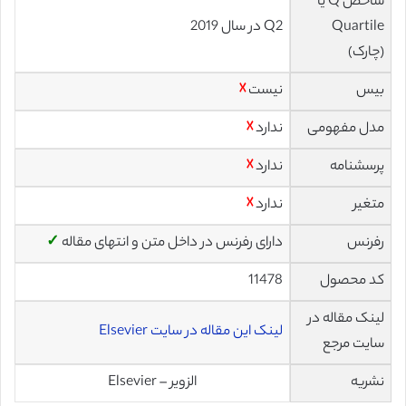
شاخص Q یا
Quartile
Q2 در سال 2019
(چارک)
بیس
نیست
☓
مدل مفهومی
ندارد
☓
پرسشنامه
ندارد
☓
متغیر
ندارد
☓
رفرنس
دارای رفرنس در داخل متن و انتهای مقاله
✓
کد محصول
11478
لینک مقاله در
لینک این مقاله در سایت Elsevier
سایت مرجع
نشریه
الزویر – Elsevier