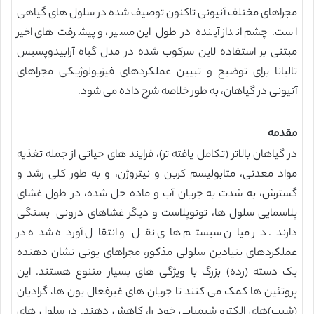
مجراهای مختلف آنیونی تاکنون توصیف شده در سلول های گیاهی
است. چشم انداز آینده در طول این مسیر، و پیشرفت های اخیر
مبتنی بر استفاده لاین سرکوب شده در مدل گیاه آرابیدوپسیس
تالیانا برای توضیح و تبیین عملکردهای فیزیولوژیکی مجراهای
آنیونی در گیاهان، به طور خلاصه شرح داده می شود.
مقدمه
در گیاهان بالاتر (تکامل یافته تر)، فرایند های حیاتی از جمله تغذیه
مواد معدنی، متابولیسم کربن و نیتروژن، و به طور کلی رشد و
گسترش، به شدت به جریان آب و ماده حل شده، در طول غشای
پلاسمایی سلول ها، تونوپلاست و دیگر غشاهای درونی بستگی
دارند. در میان سیستم های نقل و انتقال آورده شده در
عملکردهای بنیادین سلولی مذکور، مجراهای یونی نشان دهنده
یک دسته (رده) بزرگ با ویژگی های بسیار متنوع هستند. این
پروتئین ها کمک می کنند تا جریان های غیرفعال یون ها، گرادیان
(شیب)های الکترو شیمیایی خود را، کاهش دهند. در سلول های