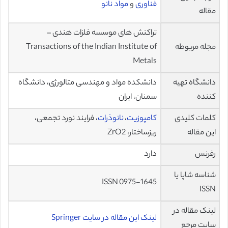
فناوری
و
مواد نانو
مقاله
تراکنش های موسسه فلزات هندی –
مجله مربوطه
Transactions of the Indian Institute of
Metals
دانشگاه تهیه
دانشکده مواد و مهندسی متالورژی، دانشگاه
کننده
سمنان، ایران
کلمات کلیدی
کامپوزیت
،
نانوذرات
، فرایند نورد تجمعی،
این مقاله
ریزساختار، ZrO2
رفرنس
دارد
شناسه شاپا یا
ISSN 0975-1645
ISSN
لینک مقاله در
لینک این مقاله در سایت Springer
سایت مرجع