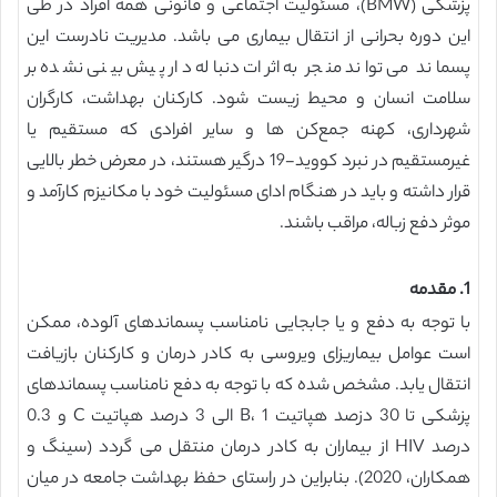
پزشکی (BMW)، مسئولیت اجتماعی و قانونی همه افراد در طی
این دوره بحرانی از انتقال بیماری می باشد. مدیریت نادرست این
پسماند می تواند منجر به اثرات دنباله دار پیش بینی نشده بر
سلامت انسان و محیط زیست شود. کارکنان بهداشت، کارگران
شهرداری، کهنه جمع‌کن ها و سایر افرادی که مستقیم یا
غیرمستقیم در نبرد کووید-19 درگیر هستند، در معرض خطر بالایی
قرار داشته و باید در هنگام ادای مسئولیت خود با مکانیزم کارآمد و
موثر دفع زباله، مراقب باشند.
1. مقدمه
با توجه به دفع و یا جابجایی نامناسب پسماندهای آلوده، ممکن
است عوامل بیماریزای ویروسی به کادر درمان و کارکنان بازیافت
انتقال یابد. مشخص شده که با توجه به دفع نامناسب پسماندهای
پزشکی تا 30 دزصد هپاتیت B، 1 الی 3 درصد هپاتیت C و 0.3
درصد HIV از بیماران به کادر درمان منتقل می گردد (سینگ و
همکاران، 2020). بنابراین در راستای حفظ بهداشت جامعه در میان