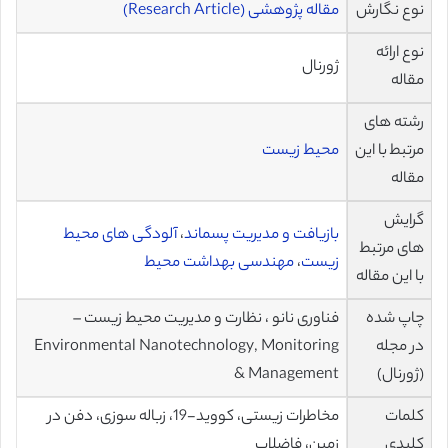
نوع نگارش
مقاله پژوهشی (Research Article)
نوع ارائه
ژورنال
مقاله
رشته های
مرتبط با این
محیط زیست
مقاله
گرایش
بازیافت و مدیریت پسماند
،
آلودگی های محیط
های مرتبط
زیست
،
مهندسی بهداشت محیط
با این مقاله
چاپ شده
فناوری نانو ، نظارت و مدیریت محیط زیست –
در مجله
Environmental Nanotechnology, Monitoring
(ژورنال)
& Management
کلمات
مخاطرات زیستی، کووید-19، زباله سوزی، دفن در
کلیدی
زمین، فاضلاب