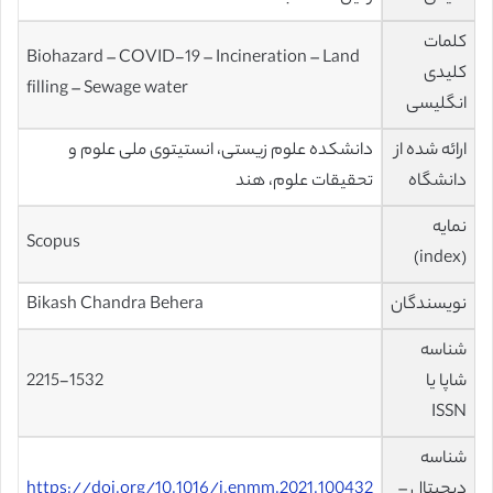
کلمات
Biohazard – COVID-19 – Incineration – Land
کلیدی
filling – Sewage water
انگلیسی
ارائه شده از
دانشکده علوم زیستی، انستیتوی ملی علوم و
دانشگاه
تحقیقات علوم، هند
نمایه
Scopus
(index)
نویسندگان
Bikash Chandra Behera
شناسه
شاپا یا
2215-1532
ISSN
شناسه
دیجیتال –
https://doi.org/10.1016/j.enmm.2021.100432