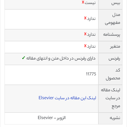
بیس
نیست
☓
مدل
ندارد
☓
مفهومی
پرسشنامه
ندارد
☓
متغیر
ندارد
☓
رفرنس
دارای رفرنس در داخل متن و انتهای مقاله
✓
کد
11775
محصول
لینک مقاله
در سایت
لینک این مقاله در سایت Elsevier
مرجع
نشریه
الزویر – Elsevier