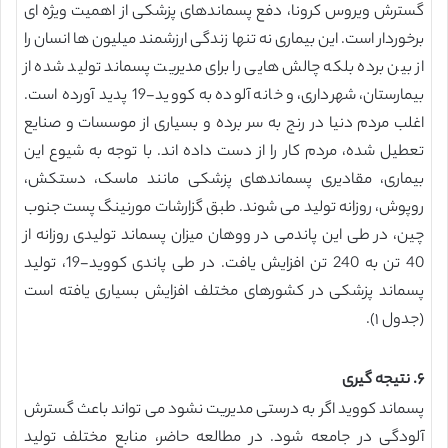
گسترش ویروس کرونا، دفع پسماندهای پزشکی از اهمیت ویژه ای
برخوردار است. این بیماری نه تنها زندگی ارزشمند میلیون ها انسان را
از بین برده بلکه چالش هایی را برای مدیریت پسماند تولید شده از
بیمارستان، شهرداری، و خانه آلوده به کووید-19 پدید آورده است.
اغلب مردم دنیا در رنج به سر برده و بسیاری از موسسات و صنایع
تعطیل شده، مردم کار را از دست داده اند. با توجه به شیوع این
بیماری، مقادیری پسماندهای پزشکی مانند ماسک، دستکش،
روپوش، روزانه تولید می شوند. طبق گزارشات مورنینگ پست جنوب
چین، در طی این پاندمی در ووهان میزان پسماند تولیدی روزانه از
40 تن به 240 تن افزایش یافت. در طی پاندی کووید-19، تولید
پسماند پزشکی در کشورهای مختلف افزایش بسیاری یافته است
(جدول ۱).
۶. نتیجه گیری
پسماند کووید اگر به درستی مدیریت نشود می تواند باعث گسترش
آلودگی در جامعه شود. در مطالعه حاضر، منابع مختلف تولید