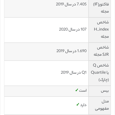
فاکتور(IF)
7.405 در سال 2019
مجله
شاخص
H_index
107 در سال 2020
مجله
شاخص
1.690 در سال 2019
SJR مجله
شاخص Q
یا Quartile
Q1 در سال 2019
(چارک)
بیس
است
✓
مدل
دارد
✓
مفهومی