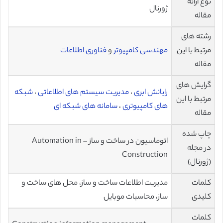
نوع ارائه
ژورنال
مقاله
رشته های
مرتبط با این
مهندسی کامپیوتر
و
فناوری اطلاعات
مقاله
گرایش های
رایانش ابری
،
مدیریت سیستم های اطلاعاتی
،
شبکه
مرتبط با این
های کامپیوتری
،
سامانه های شبکه ای
مقاله
چاپ شده
اتوماسیون در ساخت و ساز – Automation in
در مجله
Construction
(ژورنال)
کلمات
مدیریت اطلاعات ساخت و ساز، محل های ساخت و
کلیدی
ساز، محاسبات موبایل
کلمات