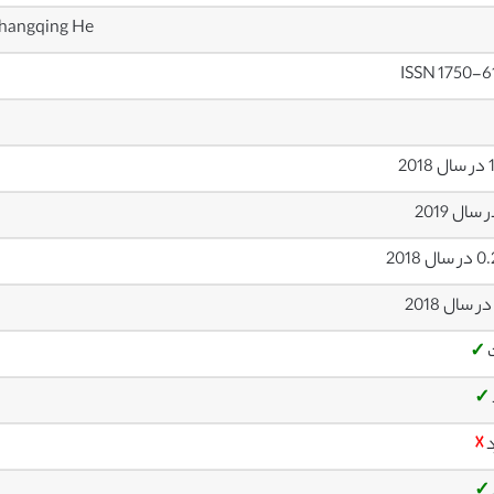
Changqing He
ISSN 1750-
20
ل 2018
✓
✓
د
☓
✓