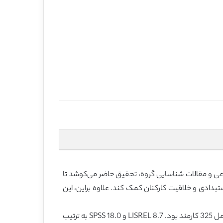
اعی و مقالات شناسایی گروه، تحقیق حاضر می‌کوشد تا
ر رابطه بین رهبری استبدادی و خلاقیت کارکنان کمک کند. علاوه براین، این
طراحی/ روش شناسی/ رویکرد: در چین یک نظرسنجی با استفاده از پرسشنامه برای جمع آوری داده‌ها انجام شد. نمونۀ مطالعه شامل 325 کارمند بود. LISREL 8.7 و SPSS 18.0 به ترتیب