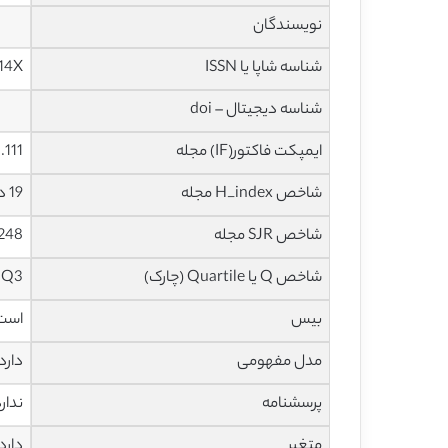
نویسندگان
شناسه شاپا یا ISSN
614X
شناسه دیجیتال – doi
ایمپکت فاکتور(IF) مجله
1.111 در سال 18
شاخص H_index مجله
19 در سال 2019
شاخص SJR مجله
0.248 در سا
شاخص Q یا Quartile (چارک)
Q3 در سال 2018
بیس
است
مدل مفهومی
دارد
پرسشنامه
ندار
متغیر
دارد