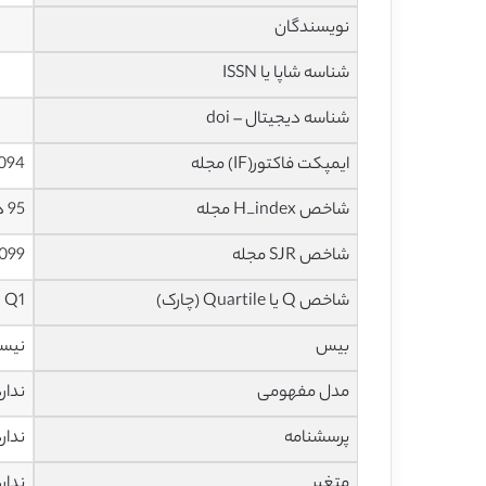
نویسندگان
شناسه شاپا یا ISSN
شناسه دیجیتال – doi
ایمپکت فاکتور(IF) مجله
4.094 در سا
شاخص H_index مجله
95 در سال 2020
شاخص SJR مجله
1.099 در سال
شاخص Q یا Quartile (چارک)
Q1 در سال 2019
بیس
نیس
مدل مفهومی
ندار
پرسشنامه
ندار
متغیر
ندار