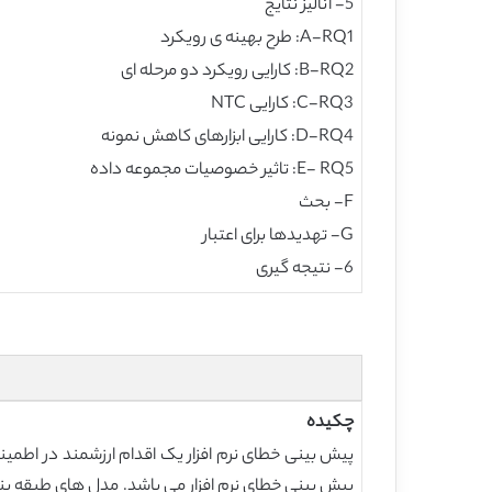
5- آنالیز نتایج
A-RQ1: طرح بهینه ی رویکرد
B-RQ2: کارایی رویکرد دو مرحله ای
C-RQ3: کارایی NTC
D-RQ4: کارایی ابزارهای کاهش نمونه
E- RQ5: تاثیر خصوصیات مجموعه داده
F- بحث
G- تهدیدها برای اعتبار
6- نتیجه گیری
چکیده
پیش بینی خطای نرم افزار یک اقدام ارزشمند در اطمین
پیش بینی خطای نرم افزار می باشد. مدل های طبقه بند