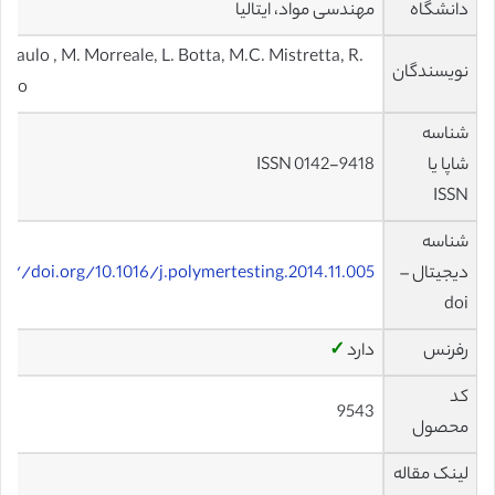
دانشگاه
مهندسی مواد، ایتالیا
eraulo , M. Morreale, L. Botta, M.C. Mistretta, R.
نویسندگان
faro
شناسه
شاپا یا
ISSN 0142-9418
ISSN
شناسه
دیجیتال –
s://doi.org/10.1016/j.polymertesting.2014.11.005
doi
رفرنس
دارد
✓
کد
9543
محصول
لینک مقاله