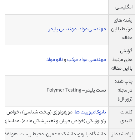
انگلیسی
رشته های
مرتبط با این
مهندسی مواد
،
مهندسی پلیمر
مقاله
گرایش
های مرتبط
مهندسی مواد مرکب
و
نانو مواد
با این مقاله
چاپ شده
در مجله
تست پلیمر – Polymer Testing
(ژورنال)
کلمات
نانوکامپوزیت ها
، مورفولوژی (ریخت شناسی) ، خواص
کلیدی
رئولوژیکی (خواص جریان و تغییر شکل ماده)، مدلسازی
ارائه شده از
دانشگاه پالرمو، دانشکده عمران، محیط زیست، هوا فضا،