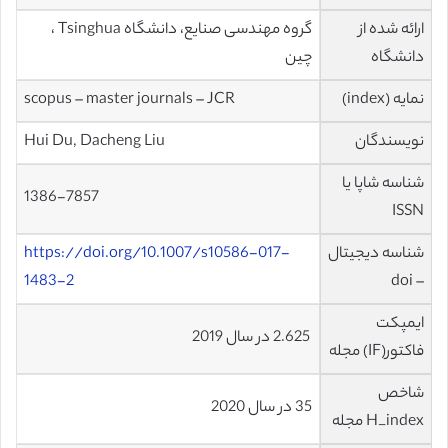
ارائه شده از
گروه مهندسی صنایع، دانشگاه Tsinghua ،
دانشگاه
چین
نمایه (index)
scopus – master journals – JCR
نویسندگان
Hui Du, Dacheng Liu
شناسه شاپا یا
1386-7857
ISSN
شناسه دیجیتال
https://doi.org/10.1007/s10586-017-
1483-2
– doi
ایمپکت
2.625 در سال 2019
فاکتور(IF) مجله
شاخص
35 در سال 2020
H_index مجله