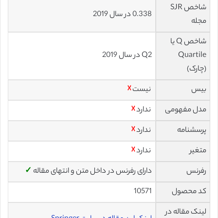
شاخص SJR
0.338 در سال 2019
مجله
شاخص Q یا
Quartile
Q2 در سال 2019
(چارک)
بیس
نیست
☓
مدل مفهومی
ندارد
☓
پرسشنامه
ندارد
☓
متغیر
ندارد
☓
رفرنس
دارای رفرنس در داخل متن و انتهای مقاله
✓
کد محصول
10571
لینک مقاله در