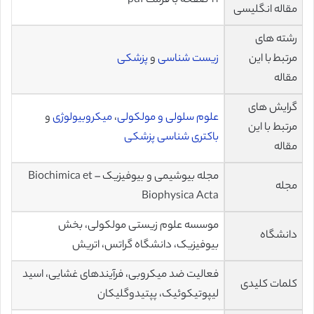
11 صفحه با فرمت pdf
مقاله انگلیسی
رشته های
مرتبط با این
زیست شناسی
و
پزشکی
مقاله
گرایش های
علوم سلولی و مولکولی
،
میکروبیولوژی
و
مرتبط با این
باکتری شناسی پزشکی
مقاله
مجله بیوشیمی و بیوفیزیک – Biochimica et
مجله
Biophysica Acta
موسسه علوم زیستی مولکولی، بخش
دانشگاه
بیوفیزیک، دانشگاه گراتس، اتریش
فعاليت ضد میکروبی، فرآیندهای غشايی، اسید
کلمات کلیدی
لیپوتیکوئیک، پپتیدوگلیکان