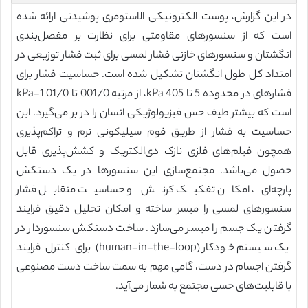
در این گزارش، پوست الکترونیکی الاستومری پوشیدنی ارائه شده
است که از سنسورهای مقاومتی برای نظارت بر مفصل‌بندی
انگشتان و سنسورهای خازنی فشار لمسی برای ثبت فشار توزیعی در
امتداد کل طول انگشتان تشکیل شده است. حساسیت فشار برای
فشارهای در محدوده 5 تا kPa 405، از مرتبه 001/0 تا kPa-1 01/0
است که بیشتر طیف حس فیزیولوژیکی انسان را در بر می‌گیرد. این
حساسیت به فشار از طریق فوم سیلیکونی نرم و تراکم‌پذیری
همچون فیلم‌های فلزی نازک دی‌الکتریک و کشش‌پذیری قابل
حصول می‌باشد. مجتمع‌سازی این سنسورها در یک دستکش
پارچه‌ای، امکان تفکیک کرنش و حساسیت متقابل فشار
سنسورهای لمسی را میسر ساخته و امکان تحلیل دقیق فرایند
گرفتن یک جسم را میسر می‌سازد. ساخت دستکش سنسوردار در
یک سیستم خودکار (human-in-the-loop) برای کنترل فرایند
گرفتن اجسام در دست، گامی مهم به سمت ساخت دست مصنوعی
با قابلیت‌های حسی مجتمع به شمار می‌آید.