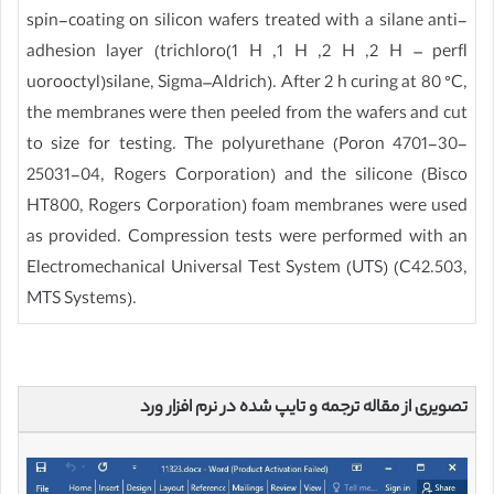
spin-coating on silicon wafers treated with a silane anti-
adhesion layer (trichloro(1 H ,1 H ,2 H ,2 H – perfl
uorooctyl)silane, Sigma–Aldrich). After 2 h curing at 80 °C,
the membranes were then peeled from the wafers and cut
to size for testing. The polyurethane (Poron 4701-30-
25031-04, Rogers Corporation) and the silicone (Bisco
HT800, Rogers Corporation) foam membranes were used
as provided. Compression tests were performed with an
Electromechanical Universal Test System (UTS) (C42.503,
MTS Systems).
تصویری از مقاله ترجمه و تایپ شده در نرم افزار ورد