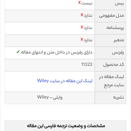
بیس
نیست
☓
مدل مفهومی
ندارد
☓
پرسشنامه
ندارد
☓
متغیر
ندارد
☓
رفرنس
دارای رفرنس در داخل متن و انتهای مقاله
✓
کد محصول
11323
لینک مقاله در
لینک این مقاله در سایت Wiley
سایت مرجع
نشریه
وایلی – Wiley
مشخصات و وضعیت ترجمه فارسی این مقاله