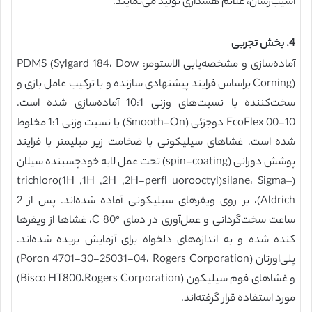
آسیب‌رسان، علائم هشداری تولید می‌نمایند.
4. بخش تجربی
آماده‌سازی و مشخصه‌یابی الاستومر: PDMS (Sylgard 184، Dow
Corning) براساس فرایند پیشنهادی سازنده و با ترکیب عامل بازی و
سخت‌کننده با نسبت‌های وزنی 10:1 آماده‌سازی شده است.
EcoFlex 00-10 دوجزئی (Smooth-On) با نسبت وزنی 1:1 مخلوط
شده است. غشاهای سیلیکونی با ضخامت زیر میلیمتر با فرایند
پوشش دورانی (spin-coating) تحت عمل لایه خودچسبنده سیلان
(trichloro(1H ,1H ,2H ,2H-perfl uorooctyl)silane، Sigma–
Aldrich)، بر روی ویفرهای سیلیکونی آماده شده‌اند. پس از 2
ساعت سخت‌گردانی و عمل‌آوری در دمای °C 80، غشاها از ویفرها
کنده شده و به اندازه‌های دلخواه برای آزمایش بریده شده‌اند.
پلی‌اورتان (Poron 4701-30-25031-04، Rogers Corporation)
و غشاهای فوم سیلیکون (Bisco HT800،Rogers Corporation)
مورد استفاده قرار گرفته‌اند.