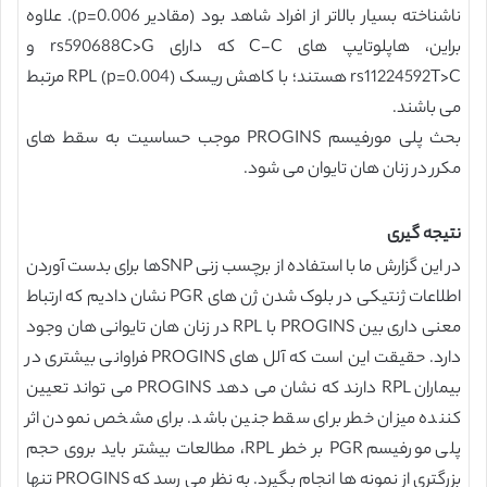
ناشناخته بسیار بالاتر از افراد شاهد بود (مقادیر p=0.006). علاوه
براین، هاپلوتایپ های C-C که دارای rs590688C>G و
rs11224592T>C هستند؛ با کاهش ریسک RPL (p=0.004) مرتبط
می باشند.
بحث پلی مورفیسم PROGINS موجب حساسیت به سقط های
مکرر در زنان هان تایوان می شود.
نتیجه گیری
در این گزارش ما با استفاده از برچسب زنی SNPها برای بدست آوردن
اطلاعات ژنتیکی در بلوک شدن ژن های PGR نشان دادیم که ارتباط
معنی داری بین PROGINS با RPL در زنان هان تایوانی هان وجود
دارد. حقیقت این است که آلل های PROGINS فراوانی بیشتری در
بیماران RPL دارند که نشان می دهد PROGINS می تواند تعیین
کننده میزان خطر برای سقط جنین باشد. برای مشخص نمودن اثر
پلی مورفیسم PGR بر خطر RPL، مطالعات بیشتر باید بروی حجم
بزرگتری از نمونه ها انجام بگیرد. به نظر می رسد که PROGINS تنها