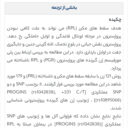
بخشی از ترجمه
چکیده
هدف سقط های مکرر (RPL) می تواند به علت کافی نبودن
پروژسترون در مرحله لوتئال قاعدگی و اوایل حاملگی رخ دهد.
پروژسترون نقش حیاتی در بلوغ تخمک، لانه گزینی جنین و جایگیری
جفت در اوایل بارداری دارد. در این مطالعه به بررسی ارتباط بین پلی
مورفیسم ژن گیرنده های پروژسترون (PGR) و RPL ناشناخته می
پردازد.
روش 121 زن با سابقه سقط های مکرر و ناشناخته (PRL) و 179 مورد
شاهد در این مطالعه مورد بررسی قرار گرفتند. 6 برچسب SNP و دو
SNP عملکردی [PROGINS (rs1042838), +331 C/T
(rs10895068)] ، ژنوتیپ ژن های گیرنده پروژسترونی شناسایی
شدند.
نتایج نتایج نشان داده که فراوانی آلل ها و ژنوتیپ های SNP
عملکردی [PROGINS (rs1042838)] در بیماران مبتلا به RPL