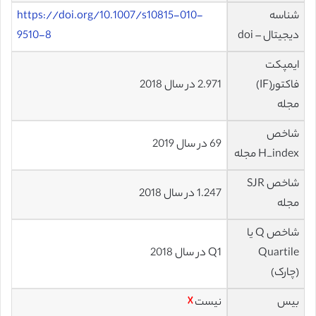
شناسه
https://doi.org/10.1007/s10815-010-
دیجیتال – doi
9510-8
ایمپکت
فاکتور(IF)
2.971 در سال 2018
مجله
شاخص
69 در سال 2019
H_index مجله
شاخص SJR
1.247 در سال 2018
مجله
شاخص Q یا
Quartile
Q1 در سال 2018
(چارک)
بیس
نیست
☓