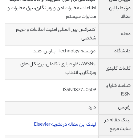
مرتبط با این
اطلاعات، مخابرات امن و رمز نگاری، برق مخابرات و
مقاله
مخابرات سیستم
کنفرانس بین المللی امنیت اطلاعات و حریم
مجله
شخصی
دانشگاه
موسسه Technolgy، بنارس، هند
WSNs، نظریه بازی تکاملی، پروتکل های
کلمات کلیدی
رمزنگاری، انتخاب
شناسه شاپا یا
ISSN 1877-0509
ISSN
رفرنس
دارد
لینک مقاله در
لینک این مقاله در نشریه Elsevier
سایت مرجع