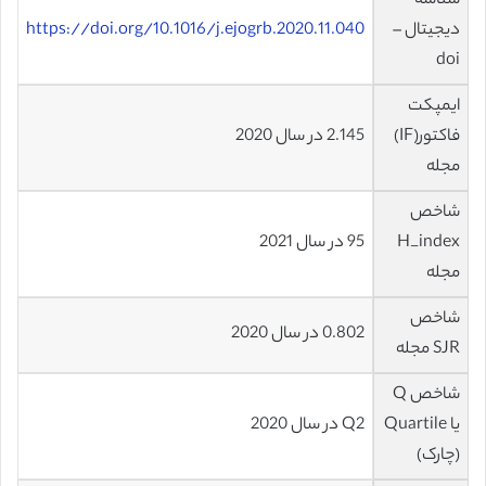
شناسه
دیجیتال –
https://doi.org/10.1016/j.ejogrb.2020.11.040
doi
ایمپکت
فاکتور(IF)
2.145 در سال 2020
مجله
شاخص
H_index
95 در سال 2021
مجله
شاخص
0.802 در سال 2020
SJR مجله
شاخص Q
یا Quartile
Q2 در سال 2020
(چارک)