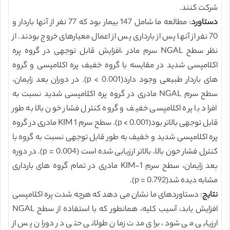
شرکت کنند.
دستاورد
: مطالعه ما شامل 147 بیمار بود که 77 نفر از آنها باردار و
70 نفر از آنها پس از بارداری پس از اعمال معیارهای خروج بودند. از
نظر سطح NGAL سرم مادر ،افزایش قابل توجهی در گروه پره
اکلامپسی شدید در مقایسه با گروه خفیف پره اکلامپسی و گروه
های باردار طبیعی وجود دارد(p < 0.001). در دوران بعد زایمان،
سطح سرم NGAL مادری در گروه پره اکلامپسی شدید نسبت به
افراد با پره اکلامپسی خفیف و گروه کنترل فشار خون بالا به طور
قابل توجهی بالاتر بود(p < 0.001). سطح سرم KIM 1 مادری در گروه
پره اکلامپسی شدید و خفیف به طور قابل توجهی نسبت به گروه با
کنترل فشار خون بالا، بالاتر ارزیابی شده است (p = 0.004). در دوره
بعد زایمان، سطح سرم KIM-1 مادری در تمام گروه های بارداری
مشابه دیده شد(p = 0.792).
نتایج
: دستاوردهای ما نشان می دهد که هرچه شدت پره اکلامپسی
افزایش یابد، آسیب کلیه، همانطور که با استفاده از سطح NGAL
ارزیابی می شود، برای مدت زمان طولانی حتی در دوران پس از