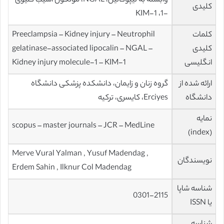
وابسته به لیپوکالین، NGAL، مولکول آسیب کلیوی
کلیدی
-1، KIM-1
کلمات
Preeclampsia – Kidney injury – Neutrophil
کلیدی
gelatinase-associated lipocalin – NGAL –
انگلیسی
Kidney injury molecule-1 – KIM-1
ارائه شده از
گروه زنان و زایمان، دانشکده پزشکی دانشگاه
دانشگاه
Erciyes، کایسری، ترکیه
نمایه
scopus – master journals – JCR – MedLine
(index)
Merve Vural Yalman , Yusuf Madendag ,
نویسندگان
Erdem Sahin , Ilknur Col Madendag
شناسه شاپا
0301-2115
یا ISSN