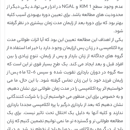
عدم وجود سطح KIM 1 و NGAL در ادرار می تواند یکی دیگر از
محدودیت های مطالعه باشد. برای تعیین دوره بهبودی آسیب کلیه
بهتر بود که برای دوره بعد از زایمان مدت زمان بیشتری در نظر گرفته
شود.
یکی از اهداف این مطالعه تعیین این بود که آیا اثرات طولانی مدت
پره اکلامپسی در زنان پس اززایمان وجود دارد یا خیر اما استفاده از
گروه های جداگانه از زنان باردار و پس از زایمان، تنوع زیادی را بین
افراد قبل و بعد ایجاد می کند. یک طرح بسیار قوی تر این است که
سه گروه در دوران بارداری تقویت شده و سپس 6-12 ماه پس از
زایمان فرزند خود با این زنان تماس گرفته شود. با این حال، ما می
خواستیم اثر پره اکلامپسی را در مدت زمان طولانی تری نشان دهیم،
و به خصوص برای این منظور، می خواستیم آن را با شرکت کنندگانی
نشان دهیم که بعد از بارداری درگیر با پره اکلامپسی مجددا بارداری
ندارند و کلیه آنها به دلیل یک اختلال تحت تاثیر نیست. برای یک
مطالعه طولانی تر و گسترده تر، ما نمی توانیم تضمین کنیم که زنان
باردار در گروه پره اکلامپسی دوباره باردار نخواهند شد و در اثر