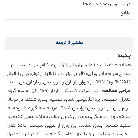
در دسترس بودن داده ها
منابع
بخشی از ترجمه
چکیده
هدف
: هدف از این آزمایش،ارزیابی اثرات پره اکلامپسی و شدت آن بر
سطح سرم مادری لیپوکالین مرتبط با ژلاتیناز نوتروفیل ژلاتیناز
(NGAL) و (KIM 1) در دوران بارداری و دوره پس از بارداری می باشد.
طراحی مطالعه
: ابتدا شرکت کنندگان باردار (156 نفر) به سه گروه
کنترل، خفیف،و پره اکلامپسی شدید تقسیم بندی شدند. در مرحله
دوم زنان در دوره پس اززایمان (368 نفر) به سه گروه با توجه به
سابقه دوران حاملگی، به عنوان کنترل سالم، پره اکلامپسی خفیف و
شدید تقسیم بندی شدند. این زنان از طریق سیستم داده های
بیمارستان شناسایی و با آنها تماس گرفته شد تا در این تحقیق