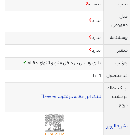
بیس
نیست
☓
مدل
ندارد
☓
مفهومی
پرسشنامه
ندارد
☓
متغیر
ندارد
☓
رفرنس
دارای رفرنس در داخل متن و انتهای مقاله
✓
کد محصول
11714
لینک مقاله
در سایت
لینک این مقاله در نشریه Elsevier
مرجع
نشریه الزویر