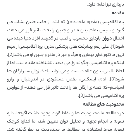
بارداری نیز ادامه دارد.
مقدمه
پره اکلامپسی (pre-eclampsia) که ابتدا از جفت جنین نشات می
گیرد و سپس تمام بدن مادر و جنین را تحت تاثیر قرار می دهد،
اختلال دوران بارداری محسوب و اغلب در 5درصد افراد دنیا دیده می
شود[1]. علی رغم پیشرفت های پزشکی مدرن، پره اکلامپسی از مهم
ترین فاکتور های بیماری و مرگ و میر در مادر و جنین او می باشد[2].
اینکه پره اکلامپسی چگونه رخ می دهد، ناشناخته مانده است اما از
لحاظ بالینی بدون علامت است و می تواند باعث زوال سایر ارگان ها
شود[3]. ادم، ایسکمی، نقص عملکردی در اندوتلیال و وازو
اسپاسم-که همه ی ارگان ها را تحت تاثیر قرار می دهد- از عوارض
پره اکلامپسی می باشد[3].
محدودیت های مطالعه
در مطالعه ما محدودیت ها و نقاط قوت وجود داشت.اگرچه اندازه
نمونه با انجام تجزیه و تحلیل توان تعیین شد، اما اندازه کوچک
نمونه مورد استفاده در مطالعه ما محدودیت در نظر گرفته شد.