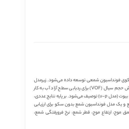
ک سکوی فونداسیون شمعی توسعه داده می‌شود. زیرمدل
موج بر پایه معادله‌های میانگین حجمی-میانگین رینولدز-ناویه استوکس (VARANS) با روش انسداد آشفتگیk-εاست، و روش حجم سیال (VOF) برای ردیابی سطح آزاد آب به کار
می‌رود.بستر دریا به عنوانیک محیط متخلخل ایزوتروپ و همگن در نظر گرفته شده و توسط معادله‌های به صورت بخشی دینامیک بیوت (مدل u-p) توصیف می‌شود. بر پایه نتایج عددی،
و یک مدل فونداسیون شمع بدون سکو برای ارزیابی
ق موج، ارتفاع موج، قطر شمع، نرخ فرورفتگی شمع،