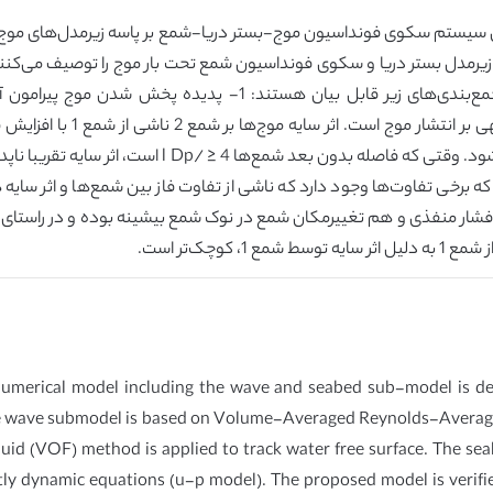
رمدل‌های موج حاکم بوده و نظریه بایوت (مدل u-p) زیرمدل بستر دریا و سکوی فونداسیون شمع تحت بار
پژوهش کارآمد است. بر پایه نتایج عددی ارائه شده، جمع‌بندی‌های زی
فاصله‌گذاری بدون بعد شمع‌ها 
 برخی تفاوت‌ها وجود دارد که ناشی از تفاوت فاز بین شمع‌ها و اثر سای
می‌دهد. هم فشار منفذی و هم تغییرمکان شمع در نوک شمع بیشینه بوده و در را
 numerical model including the wave and seabed sub-model is d
The wave submodel is based on Volume-Averaged Reynolds-Avera
luid (VOF) method is applied to track water free surface. The se
ly dynamic equations (u-p model). The proposed model is verified