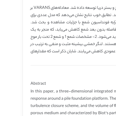
در این مطالعه، مدل عددی برای تحقیق مسئله اندرکنش سیستم سکوی فونداسیون موج-بستر دریا-شمع بر پاسه زیرمدل‌های موج و بستر دریا توسعه داده شد. معادله‌های VARANS بر
 موج را توصیف می‌کنند. تطابق خوب نتایج نشان می‌دهد که مدل عددی برای
ر قابل بیان هستند: 1- پدیده پخش شدن موج پیرامون آرایه فونداسیون شمع با جزئیات مشاهده و بحث شد.
دارای اثرهای قابل توجهی بر انتشار موج است. اثر سایه موج‌ها بر شمع 2 ناشی از شمع 1 با افزایش فاصله بدون بعد شمع کاهش می‌یابد، که منجر به یک
سرعت موج کمتر هنگام رسیدن قله موج به شمع 2 می‌شود. وقتی که فاصله بدون بعد شمع‌ها l Dp/ ≥ 4 است، اثر سایه تقریبا ناپدید می‌شود. 2- مشخصات شمع 1 و شمع 2 تحت بار موج
ه هستند. لنگر خمشی بیشینه مثبت و منفی به ترتیب در
ستای عمودی کاهش می‌یابند. شایان ذکر است که مقدارهای
Abstract
In this paper, a three-dimensional integrated
response around a pile foundation platform. 
turbulence closure scheme, and the volume of f
porous medium and characterized by Biot’s part