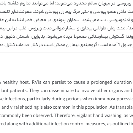
روسی در میزبان سالم محدود می‌شوند؛ اما می‌توانند تداوم داشته باشن
ست دادن عضو پیوندی و حتی مرگ بیماران پیوندی شوند. عفونت‌های تنفسی 
 آدنوویروسی دیده می‌شود. بیماران پیوندی در معرض خطر ابتلا به ای
حد خود است (معمولا 6 ماه بعد از پیوند). مدت زمان طولانی بیماری و انتشار طولانی‌مدت ویروس ا
شوند؛ گسترش بیمارستانی معمولا دیده می‌شود. بنابراین، شستن دقیق د
a healthy host, RVIs can persist to cause a prolonged duration 
splant patients. They can disseminate to involve other organs a
hese infections, particularly during periods when immunosuppression
s and viral shedding is also common in this population. As transpl
as commonly been observed. Therefore, vigilant hand washing, as
d along with additional infection control measures, as outlined in