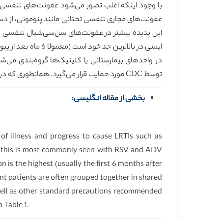
با وجود اینکه اغلب تصور می‌شود عفونت‌های تنفسی وی
عفونت‌های مجاری تنفسی تحتانی مانند پنومونی، از د
این پدیده بیشتر در عفونت‌های سن‌سی‌شیال تنفسی و
ایمنی در بالاترین 
در واحدهای بیمارستانی یا کلینیک‌ها گروه‌بندی می‌
توسط CDC مورد حمایت قرار می‌گیرد. همانطوری که در جدول 1 آمده است؛ گروه‌بندی بیماران ممکن است در کنار اقدامات کنترل عفونت اضافی در نظر گرفته شود.
بخشی از مقاله انگلیسی:
of illness and progress to cause LRTIs such as
nd this is most commonly seen with RSV and ADV
 is the highest (usually the first 6 months after
ant patients are often grouped together in shared
 well as other standard precautions recommended
 Table 1.