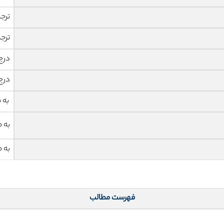
ترج
ترج
درج
درج
به 
به 
به 
فهرست مطالب