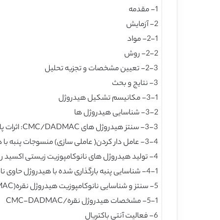
1- مقدمه
2- آزمایش
2-1- مواد
2-2- روش
2-3- تعیین مشخصات و تجزیه تحلیل
3- نتایج و بحث
3-1- مکانیسم تشکیل هیدروژل
3-2- شناسایی هیدروژل ها
3-3- سنتز هیدروژل های CMC/DADMAC: اثرات پارامتر های فرایند
3-4- عامل دار کردن( عاملی سازی) منسوجات پنبه با هیدروژل های کوپلیمر CMC-DADMAC
4- تولید هیدروژل های نانوکامپوزیت زیستی اکسید روی(CuO)/ کربوکسی متیل سلولز
4-1- شناسایی پنبه بارگذاری شده با هیدروژل حاوی نانوذرات اکسید مس
5- سنتز و شناسایی نانوکامپوزیت هیدروژل نقره(Ag/CMC-DADMAC)
5-1- مشخصات هیدروژل نقره/CMC-DADMAC
6- فعالیت آنتی باکتریال