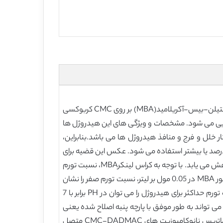
پلیمریزاسیون پیوندی مونومر دی آلیلدیمتیل آمونیوم کلرید وینیل(DADMAC) همراه با عامل کراس لینک( اتصال عرضی) N,N-متیلن-بیس-آکریلامید(MBA) بر روی CMC کربوکسی
لیمریزاسیون منجر به تولید هیدروژل هایی می شود. مشخصات و ویژگی های این هیدروژل ها
ر خلل و فرج و منافذ هیدروژل ها می باشد.بنابراین،
ش غلظت مونومر منجر به بهبود قابل توجهی در نسبت آماس و تورم هیدروژل می شود به شرط این که مونومر در غلظت 40 درصد یا بیشتر استفاده می شود. عکس این قضیه برای
غلظت آغازگر صدق می کند. نسبت تورم یا آماس هیدروژل به طور معنی داری با افزایش غلظت APS از 0.05 تا 0.25 مول بر لیتر کاهش می یابد. با توجه به کراس لینکرMBA، نسبت تورم
حداکثر 30 را می توان با هیدروژل تولید شده با استفاده از MBA در غلظت 0.1 مول بر لیتر بدست آورد. هیدروژل تولید شده در حضور MBA در 0.05 مول بر لیتر، نسبت تورم صفر را نشان
می دهد، در حالی که هیدروژل تولید شده با استفاده از MBA در 0.3 مول بر لیتر، نسبت تورم 10 درصد را نشان می دهد، نسبت تورم حداکثر برای هیدروژل را می توان در PH برابر با 7
برابر با 8 مشاهده می شود. هم چنین هیدروژل می تواند به طور موفق با پارچه پنبه اصلاح شده یعنی
پنبه کربوکسی متیله (PCMC) از طریق کراس لینک یا اتصال عرضی یونی پیوند برقرار کند.. تشکیل برجای نانوذرات CuO درون ماتریس نانوکامپوزیت های CMC-DADMAC متصل