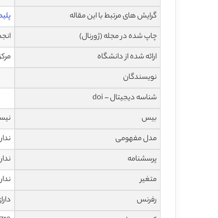
گرایش های مرتبط با این مقاله
پلیم
چاپ شده در مجله (ژورنال)
انجمن
ارائه شده از دانشگاه
مرکز
نویسندگان
شناسه دیجیتال – doi
بیس
نیس
مدل مفهومی
ندار
پرسشنامه
ندار
متغیر
ندار
رفرنس
دارا