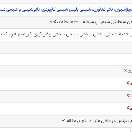
ریزاسیون
،
نانو فناوری
،
شیمی پلیمر
،
شیمی کاربردی
،
نانوشیمی
و
شیمی نساج
 سلطنتی شیمی پیشرفته – RSC Advances
 تحقیقات ملی، بخش نساجی، شیمی نساجی و فن آوری، گروه تهیه و تکمیل 
ت
☓
د
☓
د
☓
د
☓
ی رفرنس در داخل متن و انتهای مقاله
✓