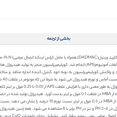
بخشی از ترجمه
متیل سلولز محلول در آب با استفاده از یک آغاز گر پرسولفات آمونیوم(APS) انجام شد. کوپ
و واکنش کوپلیمریزاسیون به نوبه خود کنترل کننده اندازه منافذ و ساختا
افزای
بدست اورد. کاهش قابل توجه در نسبت تورم هیدروژل در PH 2-6 و نیز در PH 