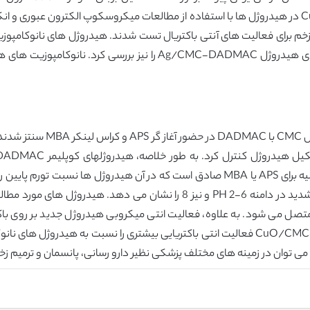
شده به پارچه پنبه نیز بررسی شد. تشکیل نانوذرات CuO در هیدروژل ها با استفاده از مطالعات میکروسکو
ای CuO به عنوان پانسمان زخم برای فعالیت های آنتی باکتریال تست شدند. هیدروژل های نانوک
در این مطالعه ترکیبات و ویژگی های نانوکامپوزیت های هیدروژل -DADMAC
هیدروژل های با خواص منحصر ب
نشان داده شده است. نسبت تورم هیدروژل کاهش شدید در دامنه PH 2-6 و نیز 8 
ق کراس لینک یونی متصل می شود. به علاوه، فعالیت انتی میکروبی هیدروژل جدید بر
بررسی شد. هیدروژل های نانوکامپوزیت CuO/CMC-DADMAC فعالیت انتی باکتریایی بیشتری را ن
ا می توان در زمینه های مختلف پزشکی نظیر دارو رسانی، پانسمان و ترمیم زخ