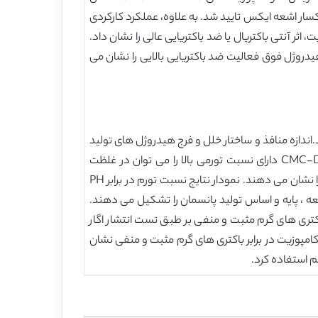
پ الکترون عبوری و انکسار اشعه ایکس تایید شد. به علاوه، عملکرد کارکردی
امپوزیت، اثر آنتی باکتریال یا ضد باکتریایی عالی را نشان داد.
Ag/CMC را نیز بررسی کرد. نانوکامپوزیت های هیدروژل فوق فعالیت ضد باکتریایی بالایی را نشان می
ه فرد از طریق بسپارش CMC با DADMAC در حضور آغاز گر APS و کراس لینکر MBA سنتز شدند.اندازه منافذ و ساختار خلل و فرج هیدروژل های تولید
شده را می توان با استفاده از متغیر های موثر بر تشکیل هیدروژل کنترل کرد. به طور خلاصه، هیدروژلهای کوپلیمر CMC-DADMAC دارای نسبت تورمی بالا را می توان در غلظت
مونومری DADMAC بالاتر بدست اورد. عکس این قضیه برای APS یا MBA صادق است که در آن هیدروژل ها نسبت تورم پایین را نشان می دهند. نمودار نتایج نسبت تورم در برابر PH
را نشان می دهد. هیدروژل های مورد مطالعه ، پایه و اساس تولید پانسمان را تشکیل می دهند.
 روی باکتری های گرم مثبت و منفی بر طبق تست انتشار اگار
سبت به هیدروژل های نانوکامپوزیت در برابر باکتری های گرم مثبت و منفی نشان
م استفاده کرد.