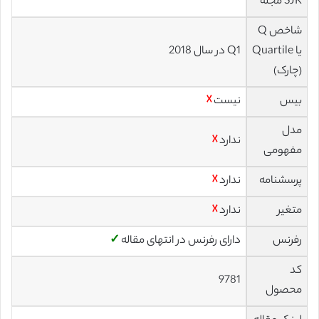
SJR مجله
شاخص Q
یا Quartile
Q1 در سال 2018
(چارک)
بیس
نیست
☓
مدل
ندارد
☓
مفهومی
پرسشنامه
ندارد
☓
متغیر
ندارد
☓
رفرنس
دارای رفرنس در انتهای مقاله
✓
کد
9781
محصول