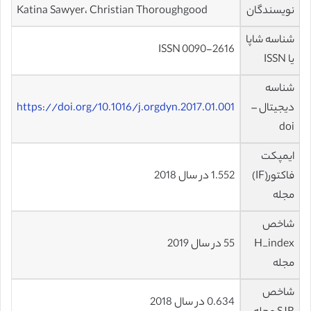
نویسندگان
Katina Sawyer، Christian Thoroughgood
شناسه شاپا
ISSN 0090-2616
یا ISSN
شناسه
دیجیتال –
https://doi.org/10.1016/j.orgdyn.2017.01.001
doi
ایمپکت
فاکتور(IF)
1.552 در سال 2018
مجله
شاخص
H_index
55 در سال 2019
مجله
شاخص
0.634 در سال 2018