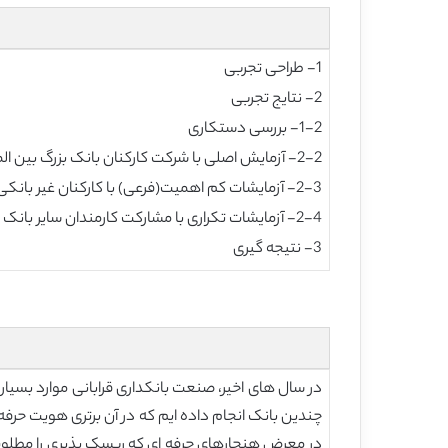
1- طراحی تجربی
2- نتایج تجربی
1-2- بررسی دستکاری
2-2- آزمایش اصلی با شرکت کارکنان بانک بزرگ بین المللی
2-3- آزمایشات کم اهمیت(فرعی) با کارکنان غیر بانکی
2-4- آزمایشات تکراری با مشارکت کارمندان سایر بانک ها
3- نتیجه گیری
در سال های اخیر، صنعت بانکداری قرابانی موارد بسیار
چندین بانک انجام داده ایم که در آن برتری هویت حرفه ا
در معرض هنجارهای حرفه ای که ریسک پذیری را مطلوب م