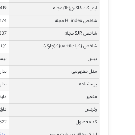
ایمپکت فاکتور(IF) مجله
5.419 در سا
شاخص H_index مجله
174 در سال 2020
شاخص SJR مجله
12.837 در 
شاخص Q یا Quartile (چارک)
Q1 در سال 2019
بیس
نیس
مدل مفهومی
ندار
پرسشنامه
ندار
متغیر
دارد
رفرنس
دارا
کد محصول
822