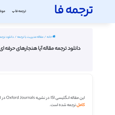
ترجمه فا
ترجمه فا
موض
خانه
/
مقاله مدیریت با ترجمه
/
دانلود ترجمه مقا
این مقاله انگلیسی ISI در نشریه Oxford Journals در 23 صفحه در سال 2017 منتشر شده و ترجمه آن 29 صفحه میباشد. کیفیت ترجمه این مقاله ویژه – طلایی
کامل
ترجمه شده است.