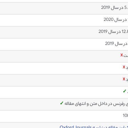
ل 2019
سال 2019
ت
☓
د
☓
د
☓
✓
ی رفرنس در داخل متن و انتهای مقاله
✓
10