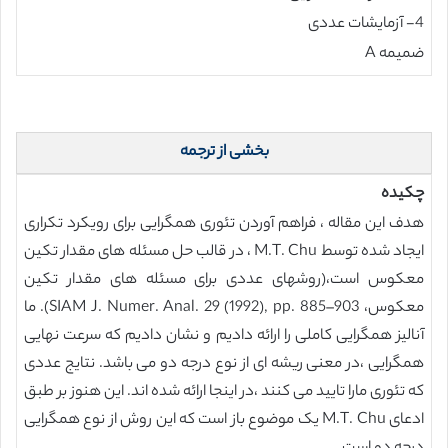
4- آزمایشات عددی
ضمیمه A
بخشی از ترجمه
چکیده
هدف این مقاله ، فراهم آوردن تئوری همگرایی برای رویکرد تکراری
ایجاد شده توسط M.T. Chu ، در قالب حل مسئله های مقدار تکین
معکوس است،(روشهای عددی برای مسئله های مقدار تکین
معکوس، SIAM J. Numer. Anal. 29 (1992), pp. 885–903). ما
آنالیز همگرایی کاملی را ارائه دادیم و نشان دادیم که سرعت نهایی
همگرایی ،در معنی ریشه ای از نوع درجه دو می باشد. نتایج عددی
که تئوری مارا تایید می کنند ،در اینجا ارائه شده اند. این هنوز بر طبق
ادعای M.T. Chu یک موضوع باز است که این روش از نوع همگرایی