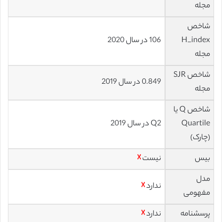
مجله
شاخص
H_index
106 در سال 2020
مجله
شاخص SJR
0.849 در سال 2019
مجله
شاخص Q یا
Quartile
Q2 در سال 2019
(چارک)
بیس
نیست
☓
مدل
ندارد
☓
مفهومی
پرسشنامه
ندارد
☓