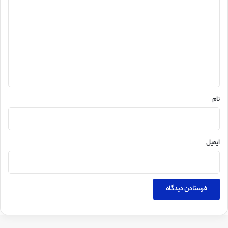
ی
د
گ
ا
ه
*
نام
ایمیل