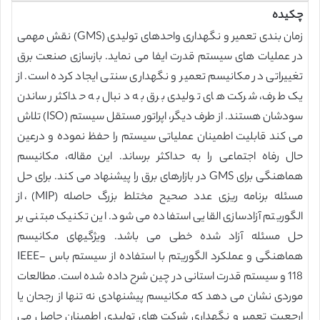
چکیده
زمان بندی تعمیر و نگهداری واحدهای تولیدی (GMS) نقش مهمی
در عملیات های سیستم قدرت ایفا می نماید. بازسازی صنعت برق
تغییراتی در مکانیسم تعمیر و نگهداری سنتی ایجاد کرده است. از
یک طرف، شرکت های تولیدی برق به دنبال به حداکثر رساندن
سودشان هستند. از طرف دیگر، اپراتور مستقل سیستم (ISO) تلاش
می کند قابلیت اطمینان عملیاتی سیستم را حفظ نموده و درعین
حال رفاه اجتماعی را به حداکثر برساند. این مقاله، مکانیسم
هماهنگی برای GMS در بازارهای برق را پیشنهاد می کند. برای حل
مسئله برنامه ریزی عدد صحیح مختلط بزرگ حاصله (MIP)، از
الگوریتم آزادسازی القایی استفاده می شود. این تکنیک مبتنی بر
حل مسئله آزاد شده خطی می باشد. ویژگیهای مکانیسم
هماهنگی و عملکرد الگوریتم با استفاده از سیستم باس IEEE-
118 و سیستم قدرت استانی در چین شرح داده شده است. مطالعات
موردی نشان می دهد که مکانیسم پیشنهادی نه تنها از رجحان یا
ارجعیت تعمیر و نگهداری شرکت های تولیدی اطمینان حاصل می