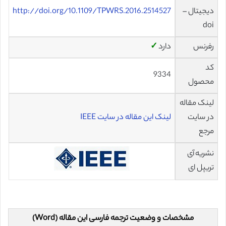
دیجیتال –
http://doi.org/10.1109/TPWRS.2016.2514527
doi
رفرنس
دارد
✓
کد
9334
محصول
لینک مقاله
در سایت
لینک این مقاله در سایت IEEE
مرجع
نشریه آی
تریپل ای
مشخصات و وضعیت ترجمه فارسی این مقاله (Word)