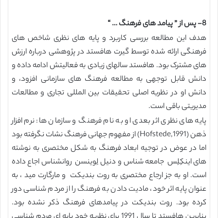
8- پس از ” پیامد های فرهنگ … “
هدف این مطالعه بررسی کاربرد و پایه های نظری شاخص های
فرهنگی ارائه شده توسط گیرت هافستد در پژوهشی درباره ارزش
های مشترک بود. هافستد سالهای زیادی به فعالیتش ادامه داده و
دانش قابل توجهی به مطالعه فرهنگ های سازمانی افزود، و
دانش او در نظریه اصلی تحقیقات بین المللی تجاری و مطالعات
مدیریتی باقی است.
پایه های نظری اثر بعدی او به نام فرهنگ و سازمان ها: نرم افزار
ذهن (Hofstede,1991) از مفهوم جهانی فرهنگ نشات نگرفته بود
اما در عوض در توجیه ابعاد فرهنگ به شکل مختصری به نوشته
های اینکِلِس جامعه شناس و دنیل لِوینسن روانشناس اجاع داده
است. او به جز ارجاع مختصری به روت بندیکت و مارگارت مید ، به
عنوان پایه اثر خود، مادیت دادن به فرهنگ را از مردم شناسی دور
کرده بود. روت بندیکت در پیامدهای فرهنگ ذکر نشده بود.
بنابرین هافستد تا سال 1991 برای نظریه خود پایه ای مردم شناسی