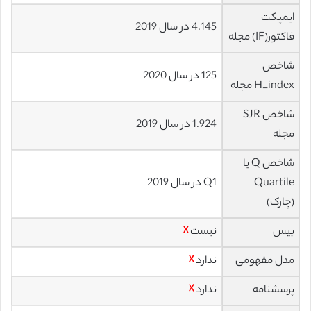
ایمپکت
4.145 در سال 2019
فاکتور(IF) مجله
شاخص
125 در سال 2020
H_index مجله
شاخص SJR
1.924 در سال 2019
مجله
شاخص Q یا
Quartile
Q1 در سال 2019
(چارک)
بیس
نیست
☓
مدل مفهومی
ندارد
☓
پرسشنامه
ندارد
☓