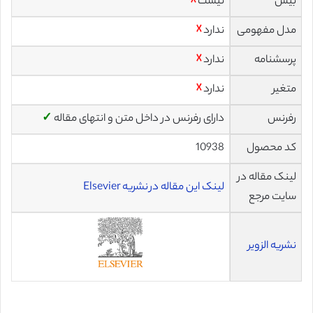
بیس
نیست
☓
مدل مفهومی
ندارد
☓
پرسشنامه
ندارد
☓
متغیر
ندارد
☓
رفرنس
دارای رفرنس در داخل متن و انتهای مقاله
✓
کد محصول
10938
لینک مقاله در
لینک این مقاله در نشریه Elsevier
سایت مرجع
نشریه الزویر