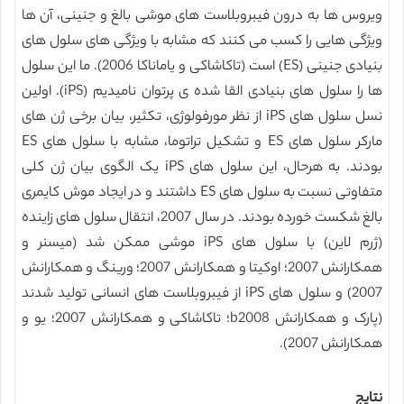
ویروس ها به درون فیبروبلاست های موشی بالغ و جنینی، آن ها
ویژگی هایی را کسب می کنند که مشابه با ویژگی های سلول های
بنیادی جنینی (ES) است (تاکاشاکی و یاماناکا 2006). ما این سلول
ها را سلول های بنیادی القا شده ی پرتوان نامیدیم (iPS). اولین
نسل سلول های iPS از نظر مورفولوژی، تکثیر، بیان برخی ژن های
مارکر سلول های ES و تشکیل تراتوما، مشابه با سلول های ES
بودند. به هرحال، این سلول های iPS یک الگوی بیان ژن کلی
متفاوتی نسبت به سلول های ES داشتند و در ایجاد موش کایمری
بالغ شکست خورده بودند. در سال 2007، انتقال سلول های زاینده
(ژرم لاین) با سلول های iPS موشی ممکن شد (میسنر و
همکارانش 2007؛ اوکیتا و همکارانش 2007؛ ورینگ و همکارانش
2007) و سلول های iPS از فیبروبلاست های انسانی تولید شدند
(پارک و همکارانش b2008؛ تاکاشاکی و همکارانش 2007؛ یو و
همکارانش 2007).
نتایج