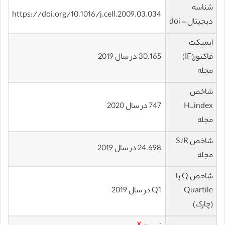
شناسه
https://doi.org/10.1016/j.cell.2009.03.034
دیجیتال – doi
ایمپکت
فاکتور(IF)
30.165 در سال 2019
مجله
شاخص
H_index
747 در سال 2020
مجله
شاخص SJR
24.698 در سال 2019
مجله
شاخص Q یا
Quartile
Q1 در سال 2019
(چارک)