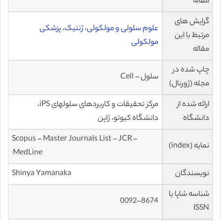
مقاله
گرایش های
علوم سلولی و مولکولی
،
ژنتیک
،
پزشکی
مرتبط با این
مولکولی
مقاله
چاپ شده در
سلول – Cell
مجله (ژورنال)
ارائه شده از
مرکز تحقیقات و کاربردهای سلولهای iPS،
دانشگاه
دانشگاه کیوتو، ژاپن
Scopus – Master Journals List – JCR –
نمایه (index)
MedLine
نویسندگان
Shinya Yamanaka
شناسه شاپا یا
0092-8674
ISSN