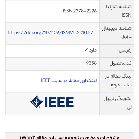
شناسه شاپا یا
ISSN 2378-2226
ISSN
شناسه دیجیتال
https://doi.org/10.1109/ISMVL.2010.57
– doi
رفرنس
دارد
✓
کد محصول
9358
لینک مقاله در
لینک این مقاله در سایت IEEE
سایت مرجع
نشریه آی تریپل
ای
مشخصات و وضعیت ترجمه فارسی این مقاله (Word)