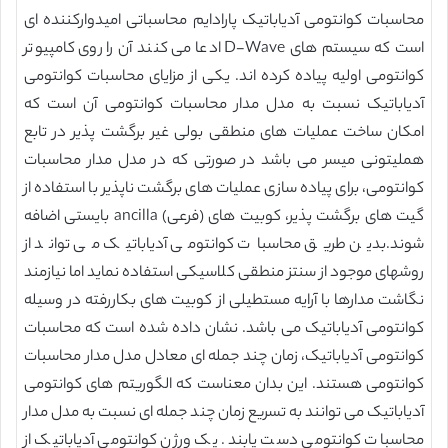
محاسبات کوانتومی آدیاباتیک پارادایم محاسباتی امیدوارکننده ای
است که سیستم های D-Wave ادعا می کنند آن را روی کامپیوتر
کوانتومی اولیه پیاده کرده اند. یکی از مزایای محاسبات کوانتومی
آدیاباتیک نسبت به مدل مدار محاسبات کوانتومی آن است که
امکان ساخت عملیات های منطقی بولی غیر برگشت پذیر در تابع
هملیتونی میسر می باشد در صورتی که در مدل مدار محاسبات
کوانتومی، برای پیاده سازی عملیات های برگشت ناپذیر با استفاده از
گیت های برگشت پذیر، کوبیت های (فرعی) ancilla بایستی اضافه
شوند.بدین طریق محاسبات کوانتومی آدیاباتیک می تواند از
روشهای موجود از سنتز منطقی کلاسیکی استفاده نماید اما نیازمند
نگاشت مدارها با آرایه مستطیلی از کوبیت های بکاررفته در وسیله
کوانتومی آدیاباتیک می باشد. نشان داده شده است که محاسبات
کوانتومی آدیاباتیک، زمان چند جمله ای معادل مدل مدار محاسبات
کوانتومی هستند. این بدان معناست که الگوریتم های کوانتومی
آدیاباتیک می توانند به تسریع زمان چند جمله ای نسبت به مدل مدار
محاسبات کوانتومی دست یابند. یک ورژن کوانتومی آدیاباتیک از