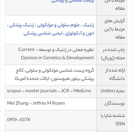
مرتبط با این
زیست شناسی
و
پزشکی
مقاله
گرایش های
ژنتیک
،
علوم سلولی و مولکولی
،
ژنتیک پزشکی
،
مرتبط با این
خون و آنکولوژی
،
ایمنی شناسی پزشکی
مقاله
چاپ شده در
نظریه فعلی در ژنتیک و توسعه – Current
مجله (ژورنال)
Opinion in Genetics & Development
ارائه شده از
گروه زیست شناسی مولکولی و سلولی، کالج
دانشگاه
پزشکی بیلور، هیوستون، ایالات متحده آمریکا
نمایه (index)
scopus – master journals – JCR – MedLine
نویسندگان
Mei Zhang – Jeffrey M Rosen
شناسه شاپا یا
0959-437X
ISSN