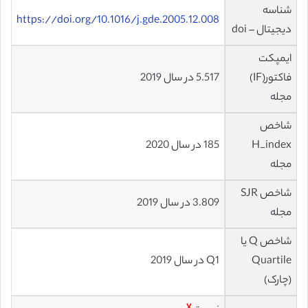
شناسه
https://doi.org/10.1016/j.gde.2005.12.008
دیجیتال – doi
ایمپکت
فاکتور(IF)
5.517 در سال 2019
مجله
شاخص
H_index
185 در سال 2020
مجله
شاخص SJR
3.809 در سال 2019
مجله
شاخص Q یا
Quartile
Q1 در سال 2019
(چارک)