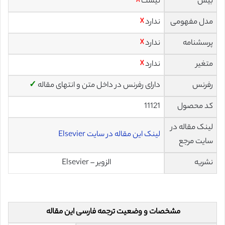
بیس
نیست
☓
مدل مفهومی
ندارد
☓
پرسشنامه
ندارد
☓
متغیر
ندارد
☓
رفرنس
دارای رفرنس در داخل متن و انتهای مقاله
✓
کد محصول
11121
لینک مقاله در
لینک این مقاله در سایت Elsevier
سایت مرجع
نشریه
الزویر – Elsevier
مشخصات و وضعیت ترجمه فارسی این مقاله