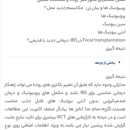
نقص عملکردی محور مغز-روده و مشکلات عصبی
پربیوتیک ها و بیان ژن : مکانیسم جدید عمل ؟
پروبیوتیک ها
سین بیوتیک
آنتی بیوتیک ها
Fecal transplantation در IBS: درمانی جدید یا قدیمی؟
نتیجه گیری
بخشی از ترجمه:
نتیجه گیری
مدارکی وجود دارد که طبق آن تغییر باکتری های روده می تواند راهکار
درمانی مناسبی برای IBS باشد و مکمل های پروبیوتیک و درمان
ضدمیکروبی بدون آنتی بیوتیک های قابل جذب مناسب
هستند.اگرچه،تمام متا آنالیز ها بیانگر ضعف اکثریت این مطالعات
است و در نتیجه به کارآزمایی های RCT بیشتری برای تائید نتایج مثبت
گزارش شده پیشین نیاز می باشد.به ویژه، اطلاعات اضافی روی نوع