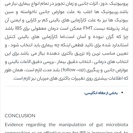
پروبیوتیک ،دوز ، اثرات جانبی و زمان تجویز در تمام انواع بیماری نیاز می
باشد.پربیوتیک ها اغلب به علت عوارض جانبی ناخواسته و سین
بیوتیک ها نیز به علت کارآزمایی های بالینی کم بر کارایی و ایمنی آن
زیاد پذیرفته نیست.FMT ممکن است درمان معقولی برای IBS باشد
چرا که گران نبوده و آسان است،اما کارآزمایی های بالینی کنترل
استاندارد شده برای تائید قطعی اینکه چه بیماری باید انتخاب شود ، و
تعیین مناسب ترین راه تزریق باکتری دهنده نیااز می باشد.برای این
انتخاب های درمانی ، انتخاب دقیق بیمار ، بررسی دقیق الاعات بالینی و
عوارض جانبی و پیگیری (follow –up) بلند مدت لازم است، همان طور
که اطلاعات بیشتری روی تغییرات باکتری های میزبان نیز لازم است.
بخشی از مقاله انگلیسی:
CONCLUSION
Evidence regarding the manipulation of gut microbiota