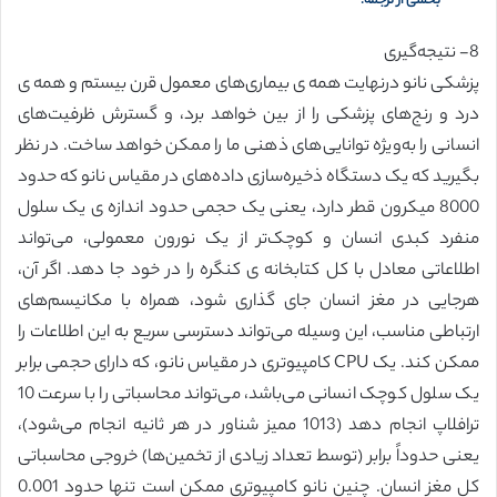
بخشی از ترجمه:
8- نتیجه‌گیری
پزشکی نانو درنهایت همه ی بیماری‌های معمول قرن بیستم و همه ی
درد و رنج‌های پزشکی را از بین خواهد برد، و گسترش ظرفیت‌های
انسانی را به‌ویژه توانایی‌های ذهنی ما را ممکن خواهد ساخت. در نظر
بگیرید که یک دستگاه ذخیره‌سازی داده‌های در مقیاس نانو که حدود
8000 میکرون قطر دارد، یعنی یک حجمی حدود اندازه ی یک سلول
منفرد کبدی انسان و کوچک‌تر از یک نورون معمولی، می‌تواند
اطلاعاتی معادل با کل کتابخانه ی کنگره را در خود جا دهد. اگر آن،
هرجایی در مغز انسان جای گذاری شود، همراه با مکانیسم‌های
ارتباطی مناسب، این وسیله می‌تواند دسترسی سریع به این اطلاعات را
ممکن کند. یک CPU کامپیوتری در مقیاس نانو، که دارای حجمی برابر
یک سلول کوچک انسانی می‌باشد، می‌تواند محاسباتی را با سرعت 10
ترافلاپ انجام دهد (1013 ممیز شناور در هر ثانیه انجام می‌شود)،
یعنی حدوداً برابر (توسط تعداد زیادی از تخمین‌ها) خروجی محاسباتی
کل مغز انسان. چنین نانو کامپیوتری ممکن است تنها حدود 0.001