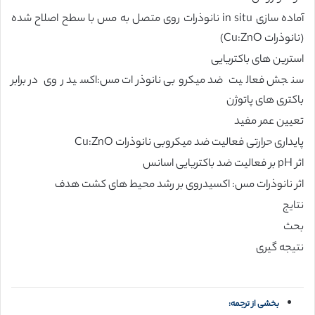
آماده سازی in situ نانوذرات روی متصل به مس با سطح اصلاح شده
(نانوذرات Cu:ZnO)
استرین های باکتریایی
سنجش فعالیت ضد میکروبی نانوذرات مس:اکسید روی در برابر
باکتری های پاتوژن
تعیین عمر مفید
پایداری حرارتی فعالیت ضد میکروبی نانوذرات Cu:ZnO
اثر pH بر فعالیت ضد باکتریایی اسانس
اثر نانوذرات مس: اکسیدروی بر رشد محیط های کشت هدف
نتایج
بحث
نتیجه گیری
بخشی از ترجمه: