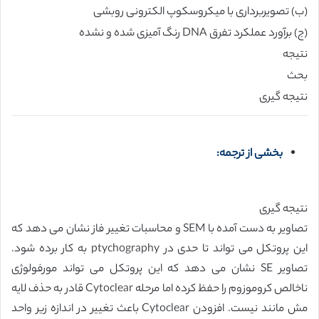
(ب) تصویربرداری با میکروسکوپ الکترونی روبشی
(ج) برآورد عملکرد تفرق DNA رنگ آمیزی شده و نشده
نتیجه
بحث
نتیجه گیری
بخشی از ترجمه:
نتیجه گیری
تصاویر به دست آمده با SEM و محاسبات تغییر فاز نشان می دهد که
این پروتکل می تواند تا حدی در ptychography به کار برده شود.
تصاویر SE نشان می دهد که این پروتکل می تواند مورفولوژی
ناخالص کروموزوم را حفظ کرده اما مرحله Cytoclear قادر به حذف لایه
مش مانند نیست. افزودن Cytoclear باعث تغییر در اندازه زیر واحد