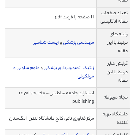
مقاله
تعداد صفحات
11 صفحه با فرمت pdf
مقاله انگلیسی
رشته های
مرتبط با این
مهندسی پزشکی
و
زیست شناسی
مقاله
گرایش های
ژنتیک
،
تصویربرداری پزشکی
و
علوم سلولی و
مرتبط با این
مولکولی
مقاله
انتشارات جامعه سلطنتی – royal society
مجله مربوطه
publishing
دانشگاه تهیه
مرکز فناوری نانو، کالج دانشگاه لندن، انگلستان
کننده