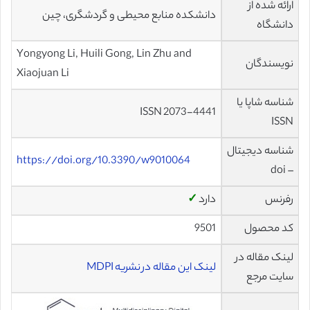
ارائه شده از
دانشکده منابع محیطی و گردشگری، چین
دانشگاه
Yongyong Li, Huili Gong, Lin Zhu and
نویسندگان
Xiaojuan Li
شناسه شاپا یا
ISSN 2073-4441
ISSN
شناسه دیجیتال
https://doi.org/10.3390/w9010064
– doi
رفرنس
دارد
✓
کد محصول
9501
لینک مقاله در
لینک این مقاله در نشریه MDPI
سایت مرجع