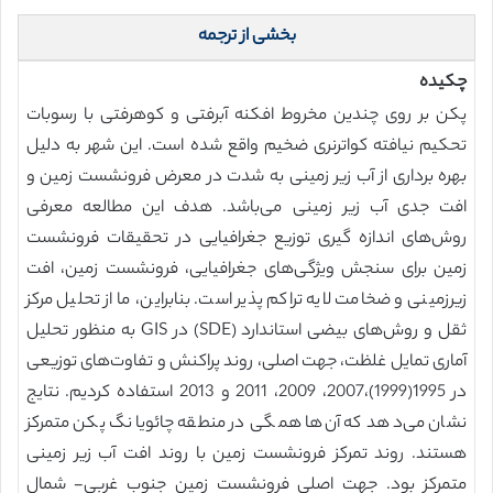
بخشی از ترجمه
چکیده
پکن بر روی چندین مخروط افکنه آبرفتی و کوهرفتی با رسوبات
تحکیم نیافته کواترنری ضخیم واقع شده است. این شهر به دلیل
بهره برداری از آب زیر زمینی به شدت در معرض فرونشست زمین و
افت جدی آب زیر زمینی می‌باشد. هدف این مطالعه معرفی
روش‌های اندازه گیری توزیع جغرافیایی در تحقیقات فرونشست
زمین برای سنجش ویژگی‌های جغرافیایی، فرونشست زمین، افت
زیرزمینی و ضخامت لایه تراکم پذیر است. بنابراین، ما از تحلیل مرکز
ثقل و روش‌های بیضی استاندارد (SDE) در GIS به منظور تحلیل
آماری تمایل غلظت، جهت اصلی، روند پراکنش و تفاوت‌های توزیعی
در 1995(1999)،2007، 2009، 2011 و 2013 استفاده کردیم. نتایج
نشان می‌دهد که آن‌ها همگی در منطقه چائویانگ پکن متمرکز
هستند. روند تمرکز فرونشست زمین با روند افت آب زیر زمینی
متمرکز بود. جهت اصلی فرونشست زمین جنوب غربی- شمال