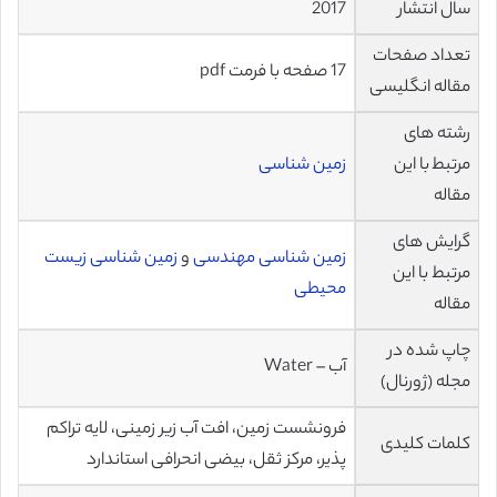
سال انتشار
2017
تعداد صفحات
17 صفحه با فرمت pdf
مقاله انگلیسی
رشته های
مرتبط با این
زمین شناسی
مقاله
گرایش های
زمین شناسی مهندسی
و
زمین شناسی زیست
مرتبط با این
محیطی
مقاله
چاپ شده در
آب – Water
مجله (ژورنال)
فرونشست زمین، افت آب زیر زمینی، لایه تراکم
کلمات کلیدی
پذیر، مرکز ثقل، بیضی انحرافی استاندارد