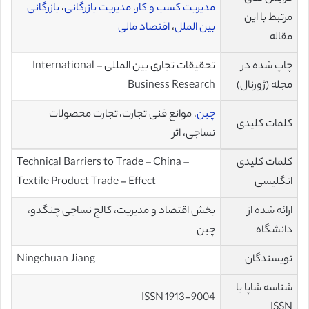
مدیریت کسب و کار
،
مدیریت بازرگانی
،
بازرگانی
مرتبط با این
بین الملل
،
اقتصاد مالی
مقاله
چاپ شده در
تحقیقات تجاری بین المللی – International
مجله (ژورنال)
Business Research
چین
، موانع فنی تجارت، تجارت محصولات
کلمات کلیدی
نساجی، اثر
کلمات کلیدی
Technical Barriers to Trade – China –
انگلیسی
Textile Product Trade – Effect
ارائه شده از
بخش اقتصاد و مدیریت، کالج نساجی چنگدو،
دانشگاه
چین
نویسندگان
Ningchuan Jiang
شناسه شاپا یا
ISSN 1913-9004
ISSN