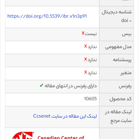
شناسه دیجیتال
https://doi.org/10.5539/ibr.v1n3p91
– doi
بیس
نیست
☓
مدل مفهومی
ندارد
☓
پرسشنامه
ندارد
☓
متغیر
ندارد
☓
رفرنس
دارای رفرنس در انتهای مقاله
✓
کد محصول
10605
لینک مقاله در
لینک این مقاله در سایت Ccsenet
سایت مرجع