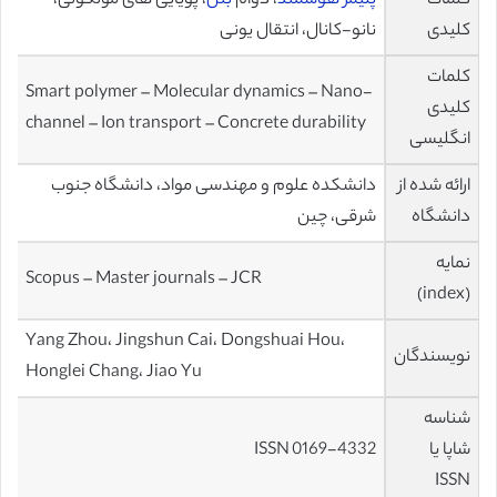
کلمات
پلیمر هوشمند
، دوام
بتن
، پویایی های مولکولی،
کلیدی
نانو-کانال، انتقال یونی
کلمات
Smart polymer – Molecular dynamics – Nano-
کلیدی
channel – Ion transport – Concrete durability
انگلیسی
ارائه شده از
دانشکده علوم و مهندسی مواد، دانشگاه جنوب
دانشگاه
شرقی، چین
نمایه
Scopus – Master journals – JCR
(index)
Yang Zhou، Jingshun Cai، Dongshuai Hou،
نویسندگان
Honglei Chang، Jiao Yu
شناسه
شاپا یا
ISSN 0169-4332
ISSN