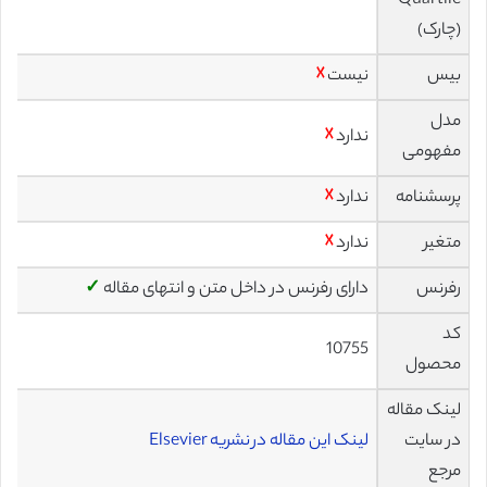
Quartile
(چارک)
بیس
نیست
☓
مدل
ندارد
☓
مفهومی
پرسشنامه
ندارد
☓
متغیر
ندارد
☓
رفرنس
دارای رفرنس در داخل متن و انتهای مقاله
✓
کد
10755
محصول
لینک مقاله
در سایت
لینک این مقاله در نشریه Elsevier
مرجع