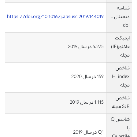
شناسه
دیجیتال –
https://doi.org/10.1016/j.apsusc.2019.144019
doi
ایمپکت
فاکتور(IF)
5.275 در سال 2019
مجله
شاخص
H_index
159 در سال 2020
مجله
شاخص
1.115 در سال 2019
SJR مجله
شاخص Q
یا
Q1 در سال 2019