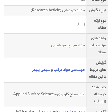
نوع مقاله
ISI
نوع نگارش
مقاله پژوهشی (Research Article)
نوع ارائه
ژورنال
مقاله
رشته های
مرتبط با این
مهندسی پلیمر
،
شیمی
مقاله
گرایش
های مرتبط
مهندسی مواد مرکب
و
شیمی پلیمر
با این مقاله
چاپ شده
در مجله
علم سطح کاربردی – Applied Surface Science
(ژورنال)