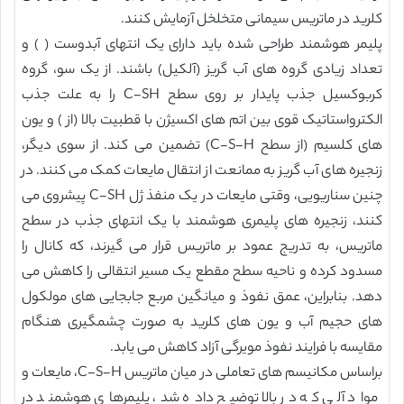
کلرید در ماتریس سیمانی متخلخل آزمایش کنند.
پلیمر هوشمند طراحی شده باید دارای یک انتهای آبدوست ( ) و
تعداد زیادی گروه های آب گریز (آلکیل) باشند. از یک سو، گروه
کربوکسیل جذب پایدار بر روی سطح C-SH را به علت جذب
الکترواستاتیک قوی بین اتم های اکسیژن با قطبیت بالا (از ) و یون
های کلسیم (از سطح C-S-H) تضمین می کند. از سوی دیگر،
زنجیره های آب گریز به ممانعت از انتقال مایعات کمک می کنند. در
چنین سناریویی، وقتی مایعات در یک منفذ ژل C-SH پیشروی می
کنند، زنجیره های پلیمری هوشمند با یک انتهای جذب در سطح
ماتریس، به تدریج عمود بر ماتریس قرار می گیرند، که کانال را
مسدود کرده و ناحیه سطح مقطع یک مسیر انتقالی را کاهش می
دهد. بنابراین، عمق نفوذ و میانگین مربع جابجایی های مولکول
های حجیم آب و یون های کلرید به صورت چشمگیری هنگام
مقایسه با فرایند نفوذ مویرگی آزاد کاهش می یابد.
براساس مکانیسم های تعاملی در میان ماتریس C-S-H، مایعات و
مواد آلی که در بالا توضیح داده شد، پلیمرهای هوشمند در